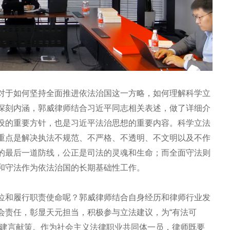
对于如何坚持全面推进依法治国这一方略，如何理解科学立
深刻内涵，郭威律师结合习近平同志相关表述，做了详细介
设的重要方针，也是习近平法治思想的重要内容。科学立法
重点是解决执法不规范、不严格、不透明、不文明以及不作
的最后一道防线，公正是司法的灵魂和生命；而全面守法则
和守法作为依法治国的长期基础性工作。
位和履行职责使命呢？郭威律师结合自身经历和律师行业发
会责任，彰显天元担当，积极参与立法建议，为“有法可
政建言献策。作为社会主义法律职业共同体一员，律师既要