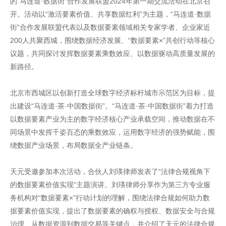
的“马连道·数据街”合作发展联盟2024年第一期交流活动在北京召
开。活动以“激活要素价值、共享数据红利”为主题，“马连道·数据
街”合作发展联盟代表以及数据要素领域相关专家学者、企业家近
200人共聚西城，围绕数据经济发展、“数据要素×”共创行动等核心
议题，共同探讨发挥数据要素乘数效应、以数据驱动高质量发展的
新路径。
北京市西城区以创新打造全球数字经济标杆城市示范区为目标，提
出建设“马连道·茶·中国数据街”。“马连道·茶·中国数据街”着力打造
以数据要素产业为主的数字经济核心产业承载空间，推动数据在不
同场景中发挥千姿百态的乘数效应，运用数字经济的强势赋能，围
绕数据产业场景，布局数据全产业链条。
天元受邀参加本次活动，合伙人刘瑛律师发表了“法律合规视角下
的数据要素价值实现”主题演讲。刘瑛律师分享作为第三方专业服
务机构对“数据要素×”行动计划的理解，围绕法律合规如何助力数
据要素价值实现，提出了数据要素的确权与授权、数据安全与合规
治理、从数据资源到数据交易等关键点，并介绍了天元的法律合规