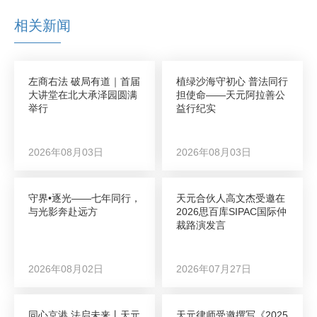
相关新闻
左商右法 破局有道｜首届
植绿沙海守初心 普法同行
大讲堂在北大承泽园圆满
担使命——天元阿拉善公
举行
益行纪实
2026年08月03日
2026年08月03日
守界•逐光——七年同行，
天元合伙人高文杰受邀在
与光影奔赴远方
2026思百库SIPAC国际仲
裁路演发言
2026年08月02日
2026年07月27日
同心京港 法启未来丨天元
天元律师受邀撰写《2025