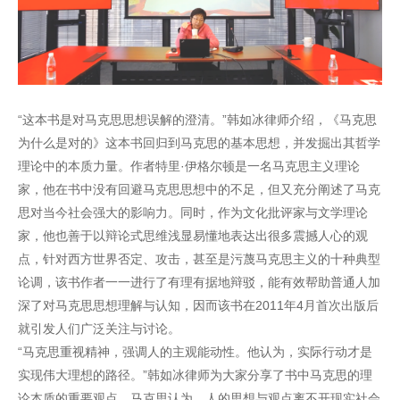
“这本书是对马克思思想误解的澄清。”韩如冰律师介绍，《马克思
为什么是对的》这本书回归到马克思的基本思想，并发掘出其哲学
理论中的本质力量。作者特里·伊格尔顿是一名马克思主义理论
家，他在书中没有回避马克思思想中的不足，但又充分阐述了马克
思对当今社会强大的影响力。同时，作为文化批评家与文学理论
家，他也善于以辩论式思维浅显易懂地表达出很多震撼人心的观
点，针对西方世界否定、攻击，甚至是污蔑马克思主义的十种典型
论调，该书作者一一进行了有理有据地辩驳，能有效帮助普通人加
深了对马克思思想理解与认知，因而该书在2011年4月首次出版后
就引发人们广泛关注与讨论。
“马克思重视精神，强调人的主观能动性。他认为，实际行动才是
实现伟大理想的路径。”韩如冰律师为大家分享了书中马克思的理
论本质的重要观点。马克思认为，人的思想与观点离不开现实社会