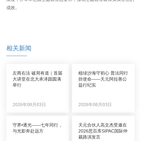
成效。
相关新闻
左商右法 破局有道｜首届
植绿沙海守初心 普法同行
大讲堂在北大承泽园圆满
担使命——天元阿拉善公
举行
益行纪实
2026年08月03日
2026年08月03日
守界•逐光——七年同行，
天元合伙人高文杰受邀在
与光影奔赴远方
2026思百库SIPAC国际仲
裁路演发言