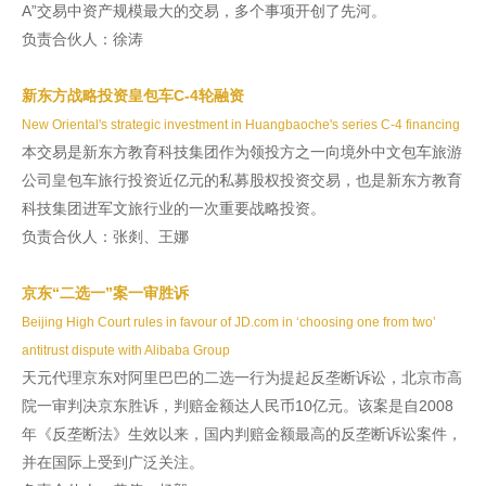
A”交易中资产规模最大的交易，多个事项开创了先河。
负责合伙人：徐涛
新东方战略投资皇包车C-4轮融资
New Oriental's strategic investment in Huangbaoche's series C-4 financing
本交易是新东方教育科技集团作为领投方之一向境外中文包车旅游
公司皇包车旅行投资近亿元的私募股权投资交易，也是新东方教育
科技集团进军文旅行业的一次重要战略投资。
负责合伙人：张剡、王娜
京东“二选一”案一审胜诉
Beijing High Court rules in favour of JD.com in ‘choosing one from two’
antitrust dispute with Alibaba Group
天元代理京东对阿里巴巴的二选一行为提起反垄断诉讼，北京市高
院一审判决京东胜诉，判赔金额达人民币10亿元。该案是自2008
年《反垄断法》生效以来，国内判赔金额最高的反垄断诉讼案件，
并在国际上受到广泛关注。