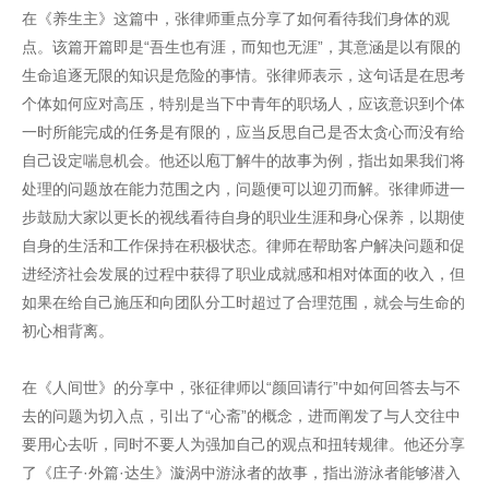
在《养生主》这篇中，张律师重点分享了如何看待我们身体的观
点。该篇开篇即是“吾生也有涯，而知也无涯”，其意涵是以有限的
生命追逐无限的知识是危险的事情。张律师表示，这句话是在思考
个体如何应对高压，特别是当下中青年的职场人，应该意识到个体
一时所能完成的任务是有限的，应当反思自己是否太贪心而没有给
自己设定喘息机会。他还以庖丁解牛的故事为例，指出如果我们将
处理的问题放在能力范围之内，问题便可以迎刃而解。张律师进一
步鼓励大家以更长的视线看待自身的职业生涯和身心保养，以期使
自身的生活和工作保持在积极状态。律师在帮助客户解决问题和促
进经济社会发展的过程中获得了职业成就感和相对体面的收入，但
如果在给自己施压和向团队分工时超过了合理范围，就会与生命的
初心相背离。
在《人间世》的分享中，张征律师以“颜回请行”中如何回答去与不
去的问题为切入点，引出了“心斋”的概念，进而阐发了与人交往中
要用心去听，同时不要人为强加自己的观点和扭转规律。他还分享
了《庄子·外篇·达生》漩涡中游泳者的故事，指出游泳者能够潜入