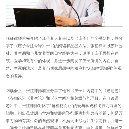
张征律师首先介绍了庄子其人其事以及《庄子》的全书结构，并分
享了《庄子今注今译》一书的阅读和品鉴方法。张征律师以苏州园
林、养生调和与儿女养育的日常经验为例，说明了庄子思想在建
筑、医学和教育中的体现，并进一步阐发了庄子所讲的内在、自
然、生死的观念，及其与儒家思想中的秩序和“未知生焉知死”等观
念的差异。
阅读会上，张征律师着重分享了他对《庄子》内篇中的《逍遥游》
《齐物论》《养生论》和《人世间》相关章节的理解。在《逍遥
游》中，张征律师对比了“抢榆枋而止”的蜩与学鸠和飞行九万里的
鲲鹏，指出虽然蜩与学鸠和鲲鹏的飞行距离和能力有差距，但是万
事万物均有其生命的自然规律，不妨无止尽地让生命前行，并进一
步阐发了此种思路在处理同事关系和家庭育儿中的运用。他接着又