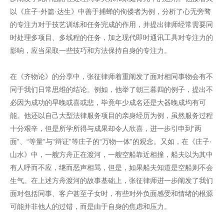
以《庄子·外篇·达生》中善于捕蝉的佝偻者为例，分析了心无旁骛
的专注力对于技艺训练和任务完成的作用，并提出律师经常需要同
时处理多项目、多线程的任务，加之现代即时通讯工具对专注力的
影响，应当采取一些技巧和方法保持自身的专注力。
在《齐物论》的分享中，张征律师着重阐发了面对相同事物会有不
同于我们日常思维的结论。例如，他举了朝三暮四的例子，提出不
必因为成功的早晚或喜或悲，毕竟年少成名还是大器晚成均有可
能。他还以自己大型法律服务项目的亲身经历为例，虽然服务过程
十分艰辛，但是所学所得与成果却令人欣喜，进一步引申到“两
面”、“等量”与“辩证”等庄子的“万物一体”的观念。又如，在《庄子·
山水》中，一艘方舟正在渡河，一艘空船靠近相撞，船夫以为其中
有人呼而不应，继而恶声相骂，但是，如果船夫知道是空船则不会
生气。在上述方舟渡河的故事基础上，张征律师进一步阐发了我们
面对包括同事、客户甚至子女时，有些对外负面感受和情绪的根源
可能并非他人的过错，而是由于自身的焦虑和压力。