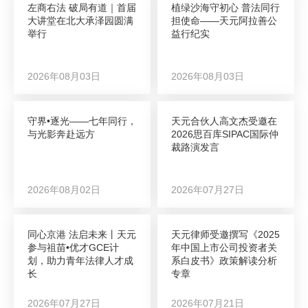
左商右法 破局有道｜首届
植绿沙海守初心 普法同行
大讲堂在北大承泽园圆满
担使命——天元阿拉善公
举行
益行纪实
2026年08月03日
2026年08月03日
守界•逐光——七年同行，
天元合伙人高文杰受邀在
与光影奔赴远方
2026思百库SIPAC国际仲
裁路演发言
2026年08月02日
2026年07月27日
同心京港 法启未来丨天元
天元律师受邀撰写《2025
参与祖苗•优才GCE计
年中国上市公司投资者关
划，助力青年法律人才成
系白皮书》政策解读分析
长
专章
2026年07月27日
2026年07月21日