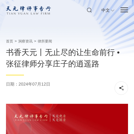
中文
首页
>
洞察资讯
>
律所要闻
书香天元丨无止尽的让生命前行 •
张征律师分享庄子的逍遥路
日期：2024年07月12日