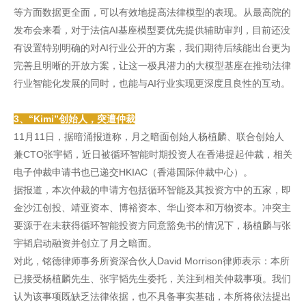
等方面数据更全面，可以有效地提高法律模型的表现。从最高院的
发布会来看，对于法信AI基座模型要优先提供辅助审判，目前还没
有设置特别明确的对AI行业公开的方案，我们期待后续能出台更为
完善且明晰的开放方案，让这一极具潜力的大模型基座在推动法律
行业智能化发展的同时，也能与AI行业实现更深度且良性的互动。
3、“Kimi”创始人，突遭仲裁
11月11日，据暗涌报道称，月之暗面创始人杨植麟、联合创始人
兼CTO张宇韬，近日被循环智能时期投资人在香港提起仲裁，相关
电子仲裁申请书也已递交HKIAC（香港国际仲裁中心）。
据报道，本次仲裁的申请方包括循环智能及其投资方中的五家，即
金沙江创投、靖亚资本、博裕资本、华山资本和万物资本。冲突主
要源于在未获得循环智能投资方同意豁免书的情况下，杨植麟与张
宇韬启动融资并创立了月之暗面。
对此，铭德律师事务所资深合伙人David Morrison律师表示：本所
已接受杨植麟先生、张宇韬先生委托，关注到相关仲裁事项。我们
认为该事项既缺乏法律依据，也不具备事实基础，本所将依法提出