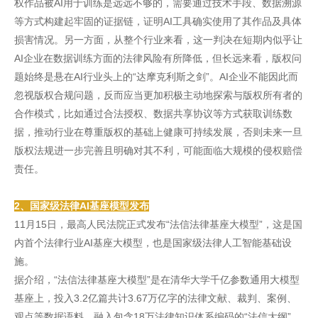
权作品被AI用于训练是远远不够的，需要通过技术手段、数据溯源
等方式构建起牢固的证据链，证明AI工具确实使用了其作品及具体
损害情况。另一方面，从整个行业来看，这一判决在短期内似乎让
AI企业在数据训练方面的法律风险有所降低，但长远来看，版权问
题始终是悬在AI行业头上的“达摩克利斯之剑”。AI企业不能因此而
忽视版权合规问题，反而应当更加积极主动地探索与版权所有者的
合作模式，比如通过合法授权、数据共享协议等方式获取训练数
据，推动行业在尊重版权的基础上健康可持续发展，否则未来一旦
版权法规进一步完善且明确对其不利，可能面临大规模的侵权赔偿
责任。
2、国家级法律AI基座模型发布
11月15日，最高人民法院正式发布“法信法律基座大模型”，这是国
内首个法律行业AI基座大模型，也是国家级法律人工智能基础设
施。
据介绍，“法信法律基座大模型”是在清华大学千亿参数通用大模型
基座上，投入3.2亿篇共计3.67万亿字的法律文献、裁判、案例、
观点等数据语料，融入包含18万法律知识体系编码的“法信大纲”，