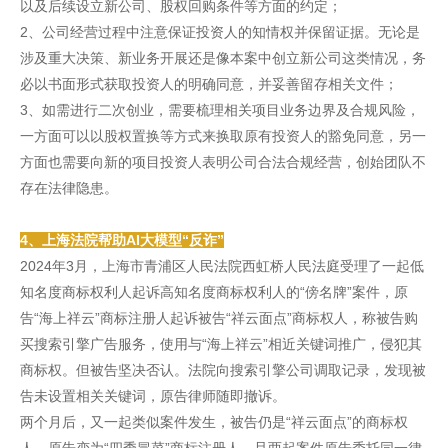
以及后续设立新公司、股权回购条件等方面的约定；
2、公司经营过程中注意保证投资人的知情权并保留证据。无论是
涉及重大决策、新业务开展还是像本案中创立新公司这类情况，务
必以书面形式获取投资人的明确同意，并妥善留存相关文件；
3、如需进行二次创业，需要梳理相关项目业务边界及合规风险，
一方面可以以股权置换等方式来换取原有投资人的豁免同意，另一
方面也需要向新的项目投资人表明公司合法合规经营，创始团队不
存在法律隐患。
4、上海法院帮助AI大模型“反诈”
2024年3月，上海市青浦区人民法院西虹桥人民法庭受理了一起低
知名度商标权利人起诉高知名度商标权利人的“傍名牌”案件，原
告“海上祥云”商标注册人起诉被告“祥云面点”商标权人，称被告购
买搜索引擎广告服务，使用与“海上祥云”相近关键词推广，侵犯其
商标权。但被告坚决否认。法院向搜索引擎公司调取记录，发现被
告未设置相关关键词，原告律师随即撤诉。
两个月后，又一起类似案件发生，被告仍是“祥云面点”的商标权