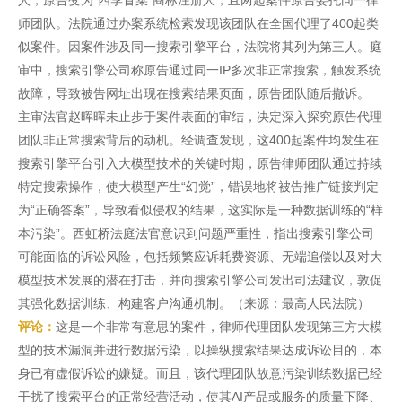
人，原告变为“四季冒菜”商标注册人，且两起案件原告委托同一律
师团队。法院通过办案系统检索发现该团队在全国代理了400起类
似案件。因案件涉及同一搜索引擎平台，法院将其列为第三人。庭
审中，搜索引擎公司称原告通过同一IP多次非正常搜索，触发系统
故障，导致被告网址出现在搜索结果页面，原告团队随后撤诉。
主审法官赵晖晖未止步于案件表面的审结，决定深入探究原告代理
团队非正常搜索背后的动机。经调查发现，这400起案件均发生在
搜索引擎平台引入大模型技术的关键时期，原告律师团队通过持续
特定搜索操作，使大模型产生“幻觉”，错误地将被告推广链接判定
为“正确答案”，导致看似侵权的结果，这实际是一种数据训练的“样
本污染”。西虹桥法庭法官意识到问题严重性，指出搜索引擎公司
可能面临的诉讼风险，包括频繁应诉耗费资源、无端追偿以及对大
模型技术发展的潜在打击，并向搜索引擎公司发出司法建议，敦促
其强化数据训练、构建客户沟通机制。（来源：最高人民法院）
评论：
这是一个非常有意思的案件，律师代理团队发现第三方大模
型的技术漏洞并进行数据污染，以操纵搜索结果达成诉讼目的，本
身已有虚假诉讼的嫌疑。而且，该代理团队故意污染训练数据已经
干扰了搜索平台的正常经营活动，使其AI产品或服务的质量下降、