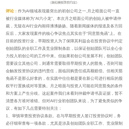
评论：
作为AI领域表现最突出的初创公司之一,月之暗面公司一直
被行业媒体称为“AI六小龙”。本次月之暗面公司的创始人被申请仲
裁，无疑在AI行业内闹得沸沸扬扬。随着新闻媒体的报道及各方回
应后，大家发现案件的核心争议焦点其实在于“同意豁免函”上。在
目前的投资行业，早期投资人为了保障其利益会在投资协议中约定
创始团队的全职工作及竞业限制条款，以保证创始团队可以全心全
力投入初创公司的工作中来。但如果初创公司发展不利，创始团队
需要设立其他公司，则通常需要取得早期投资人的豁免，否则可能
会触发投资协议的违约责任，面临回购责任或高额赔偿。但相关豁
免函不是那么好拿的，在实践中往往都是要在新公司进行相应的股
权平行置换或对等置换。月之暗面与投资人可能在同意豁免的条件
和方案上产生分歧。这起案件我们未看到仲裁申请书及证据，暂不
清楚各方谁对谁错。但对AI行业初创团队来说，为了避免类似的争
议，有如下几点需要特别关注：
1、审慎审查投资协议条款。在与早期投资人签订投资协议时，务
必仔细审查每一项条款，尤其是涉及创始团队全职工作、竞业限制