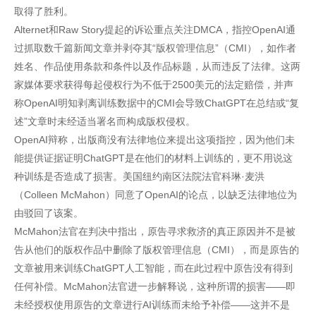
取得了胜利。
Alternet和Raw Story提起的诉讼重点关注DMCA，指控OpenAI通
过抓取数千篇新闻文章并剥夺其“版权管理信息”（CMI），如作者
姓名、作品使用条款和条件以及作品标题，从而违反了法律。这两
家媒体要求获得每起侵权行为不低于2500美元的法定赔偿，并声
称OpenAI明知剥离训练数据中的CMI会导致ChatGPT在总结或“复
述”文章时未经适当署名而构成版权侵权。
OpenAI辩称，出版商没有法律地位来提出这项指控，因为他们未
能提供证据证明ChatGPT是在他们的材料上训练的，更不用说这
种训练是否造成了损害。美国纽约南区法院法官科琳·麦洪
（Colleen McMahon）同意了OpenAI的论点，以缺乏法律地位为
由驳回了该案。
McMahon法官在判决中指出，原告寻求救济的真正原因并不是被
告从他们的版权作品中删除了版权管理信息（CMI），而是原告的
文章被用来训练ChatGPT人工智能，而在此过程中原告没有得到
任何补偿。McMahon法官进一步解释说，这种所谓的损害——即
未经授权使用原告的文章进行AI训练而未给予补偿——这并不是