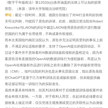
《数字千年版权法》第1202(b)(i)条所涵盖的法律上可认知的损害
类型。（来源：清华大学智能法治研究院）
评论：
最近一段时间，美国、德国分别做出了对AI行业有利好的相
关司法判例，均驳回了原告的诉请。此前，德国汉堡法院在Robert
Kneschke与LAION的诉讼中裁定LAION使用原告的照片进行数据
挖掘的行为属于合理使用，不构成著作权侵权。
而本次美国纽约南区法院认为，原告并无法证明其受到的事实上损
害，不满足诉讼适格的要求，支持了OpenAI提出的驳回动议。不
过这个案件并不意味着对AI数据训练版权侵权的盖棺定论，因为本
案原告没有直接指控OpenAI的数据训练行为侵犯版权，而是认为
OpenAI在将版权作品进行训练之前非法删除了其中的版权管理信
息（CMI）。纽约法院的判决也是从事实层面出发，指出原告虽指
控ChatGPT是基于己方材料训练且造成版权侵权，但未能提供确
凿证据证明这一训练行为的实际发生。
虽然本案具有特殊性，但其判决结果对于后续数据训练侵权案件依
然会有很大影响。一方面，对于权利人而言，在起诉前必须要在证
据收集上做足功课，仅仅凭借主观推测或宽泛的关联性认为自身版