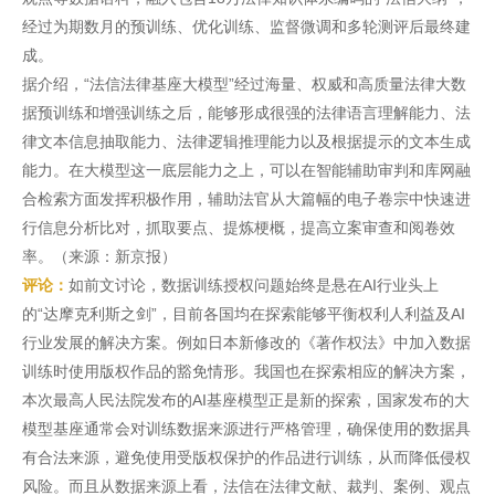
经过为期数月的预训练、优化训练、监督微调和多轮测评后最终建
成。
据介绍，“法信法律基座大模型”经过海量、权威和高质量法律大数
据预训练和增强训练之后，能够形成很强的法律语言理解能力、法
律文本信息抽取能力、法律逻辑推理能力以及根据提示的文本生成
能力。在大模型这一底层能力之上，可以在智能辅助审判和库网融
合检索方面发挥积极作用，辅助法官从大篇幅的电子卷宗中快速进
行信息分析比对，抓取要点、提炼梗概，提高立案审查和阅卷效
率。（来源：新京报）
评论：
如前文讨论，数据训练授权问题始终是悬在AI行业头上
的“达摩克利斯之剑”，目前各国均在探索能够平衡权利人利益及AI
行业发展的解决方案。例如日本新修改的《著作权法》中加入数据
训练时使用版权作品的豁免情形。我国也在探索相应的解决方案，
本次最高人民法院发布的AI基座模型正是新的探索，国家发布的大
模型基座通常会对训练数据来源进行严格管理，确保使用的数据具
有合法来源，避免使用受版权保护的作品进行训练，从而降低侵权
风险。而且从数据来源上看，法信在法律文献、裁判、案例、观点