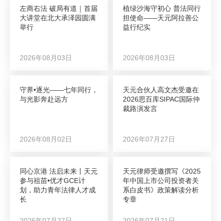
左商右法 破局有道｜首届
植绿沙海守初心 普法同行
大讲堂在北大承泽园圆满
担使命——天元阿拉善公
举行
益行纪实
2026年08月03日
2026年08月03日
守界•逐光——七年同行，
天元合伙人高文杰受邀在
与光影奔赴远方
2026思百库SIPAC国际仲
裁路演发言
2026年08月02日
2026年07月27日
同心京港 法启未来丨天元
天元律师受邀撰写《2025
参与祖苗•优才GCE计
年中国上市公司投资者关
划，助力青年法律人才成
系白皮书》政策解读分析
长
专章
2026年07月27日
2026年07月21日