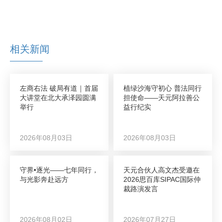
相关新闻
左商右法 破局有道｜首届
植绿沙海守初心 普法同行
大讲堂在北大承泽园圆满
担使命——天元阿拉善公
举行
益行纪实
2026年08月03日
2026年08月03日
守界•逐光——七年同行，
天元合伙人高文杰受邀在
与光影奔赴远方
2026思百库SIPAC国际仲
裁路演发言
2026年08月02日
2026年07月27日