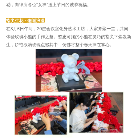
动
，向律所各位“女神”送上节日的诚挚祝福。
指尖生花 · 邂逅浪漫
在3月6日午间，20层会议室化身艺术工坊，大家齐聚一堂，共同
体验玫瑰小熊的手作之趣。憨态可掬的小熊在灵巧的指尖下焕发新
生，娇艳欲滴玫瑰点缀其中，仿佛将整个春天捧在掌心。