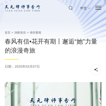
中文
首页
>
洞察资讯
>
律所要闻
春风有信•花开有期丨邂逅“她”力量
的浪漫奇旅
日期：2025年03月07日