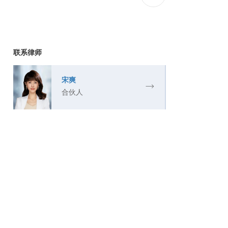
联系律师
宋爽
合伙人