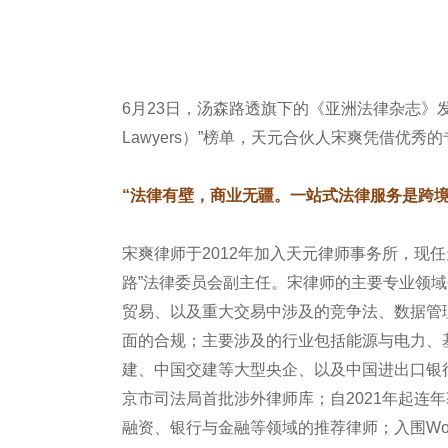
6月23日，汤森路透旗下的《亚洲法律杂志》发布“2025 
Lawyers）”榜单，天元合伙人宋爽凭借优
“法律有壁，商业无疆。一站式法律服务是跨境
宋爽律师于2012年加入天元律师事务所，现
路”法律委员会副主任。宋律师的主要专业领
贸易、以及重大交易中涉及的竞争法、数据管
面的合规；主要涉及的行业包括能源与电力、
建、中国交建等大型央企、以及中国进出口银行
京市司法局首批涉外律师库；自2021年起连年获选I
融资、银行与金融等领域的推荐律师；入围Woman in 