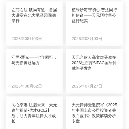
左商右法 破局有道｜首届
植绿沙海守初心 普法同行
大讲堂在北大承泽园圆满
担使命——天元阿拉善公
举行
益行纪实
2026年08月03日
2026年08月03日
守界•逐光——七年同行，
天元合伙人高文杰受邀在
与光影奔赴远方
2026思百库SIPAC国际仲
裁路演发言
2026年08月02日
2026年07月27日
同心京港 法启未来丨天元
天元律师受邀撰写《2025
参与祖苗•优才GCE计
年中国上市公司投资者关
划，助力青年法律人才成
系白皮书》政策解读分析
长
专章