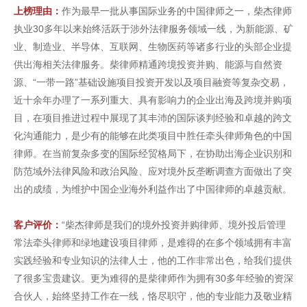
上榜理由：
作为最早一批从事国际业务的中国律师之一，柴杰律师
执业30多年以来始终活跃于涉外法律服务领域一线，为新能源、矿
业、制造业、半导体、互联网、生物医药等诸多行业的头部企业提
供出海相关法律服务。柴律师精通跨境投资并购、能源与自然资
源、“一带一路”基础设施项目投资开发以及项目融资等复杂交易，
近十余年办理了一系列重大、具有影响力的企业出海及跨境并购项
目，在项目推进过程中展现了其丰沛的国际谈判经验和卓越的跨文
化沟通能力，是少有的能够在此类项目中胜任牵头律师角色的中国
律师。在当前复杂多变的国际经贸格局下，在协助出海企业识别和
防范域外法律风险和政治风险、应对境外反垄断调查方面做出了突
出的成绩，为维护中国企业海外利益作出了中国律师的卓越贡献。
客户评价：
“柴杰律师是我们的境外投资并购律师、境外投后管理
常法牵头律师和绿地建设项目律师，是难得的在多个领域拥有丰富
实践经验和专业知识的法律人士，他的工作非常出色，给我们提供
了很多宝贵建议。更为难得的是柴律师作为拥有30多年经验的资深
合伙人，始终坚持工作在一线，恪尽职守，他的专业能力及敬业精