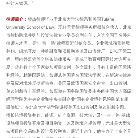
神让人钦佩。”
律师简介：
柴杰律师毕业于北京大学法律系和美国Tulane
University School of Law。现任天元律师事务所权益合伙人，北京
市律协跨境并购与投资法律专业委员会副主任，入选全国千名涉外
律师人才库，是“一带一路”律师联盟创始会员。专业领域涵盖跨境
并购、绿地开发、并购融资和项目融资以及出海建厂、EPC国际工
程、境内外监管等全链条法律服务，完成了数百项国际技术许可交
易。曾赴数十个国家参加项目谈判，英文流利，具有丰富的国际谈
判经验。精通国际法，曾师从美国著名国际法学家，在解决法律冲
突及应对境外反垄断审查、美国及欧盟国家安全审查、出口管制、
单边制裁有丰富经验。曾应邀在国务院国资委主办的中国大连高级
经理学院为中央企业和中央金融企业“国有企业境外风险防范专题
研修班”、在北京大学法学院讲授美国出口管制及单边制裁专题。
擅长跨境投资并购、能源、矿产资源、技术转让及“一带一路”基础
设施项目投资开发及项目融资、以及跨境合规管理，尤其是大型复
杂项目的交易结构设计及投融资。最近十余年，他主办了十多个具