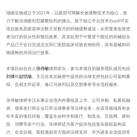
瑞瞳生物成立于2021年，以眼部可降解长效缓释技术为核心，致
力于解决滴眼剂型频繁给药的痛点。旗下核心平台技术iSus®可实
现在眼表及眼底单次数天至数月的药物缓释递送，从而显著改善患
者治疗的依从性和预后效果。其首款用于中重度干眼症的药械组合
产品已于近日完成北京同仁医院临床试验首例给药，具有器械和药
物缓释的共同治疗效果。
本项目由合伙人
张伟敏
律师牵头，参与本项目的服务团队成员包括
刘倩
和
赵恺瑜
。天元在本次融资中提供的法律支持包括公司架构重
组、交易文件起草、修订与谈判以及交割事务等全流程服务。
张伟敏律师专注从事企业境内外重组及上市、公司并购、私募投融
资、债券发行和企业日常法律事务等法律业务，在该等领域具有多
年丰富的项目经验，覆盖生命科学和医疗、制造业、互联网、硬科
技、消费等多个行业。张律师还为客户提供包括复杂股权架构设
计、企业合规、股权激励等方面的法律支持，并为诸多企业提供常