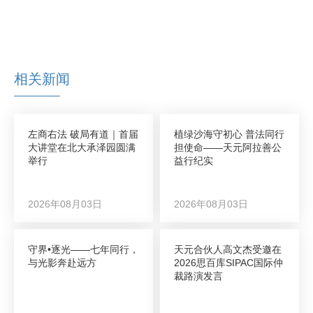
相关新闻
左商右法 破局有道｜首届
植绿沙海守初心 普法同行
大讲堂在北大承泽园圆满
担使命——天元阿拉善公
举行
益行纪实
2026年08月03日
2026年08月03日
守界•逐光——七年同行，
天元合伙人高文杰受邀在
与光影奔赴远方
2026思百库SIPAC国际仲
裁路演发言