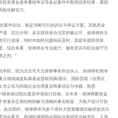
有投资基金债务重组争议等多起案件中取得优异结果，展现
风险化解实力。
抓住案件症结，制定清晰可行的诉讼与举证方案。其熟悉金
严谨、层次分明，多次获得承办法官积极认可。侯律师对关
供可行选项，同时对临时问题响应及时。其庭审措辞得体、
度。综合来看，侯律师在专业能力、服务意识与职业操守方
师之列。”
法学院，现为北京市天元律师事务所合伙人。侯律师长期专
重点领域涵盖私募基金股权回购/退出、国际贸易（信用证、
上市公司与跨国企业办理复杂商事诉讼与仲裁，熟悉
备在中国各级法院出庭及申请执行经验。近年来，侯律师聚焦金
于将复杂交易结构拆解为清晰的事实框架，为客户设计可执
冲。执业期间，侯律师亦为多个境外大型基建项目融资提供法
委员会委员、西城区律师协会国际业务研究会秘书长，入选