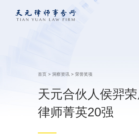
首页
>
洞察资讯
>
荣誉奖项
天元合伙人侯羿荣膺
律师菁英20强