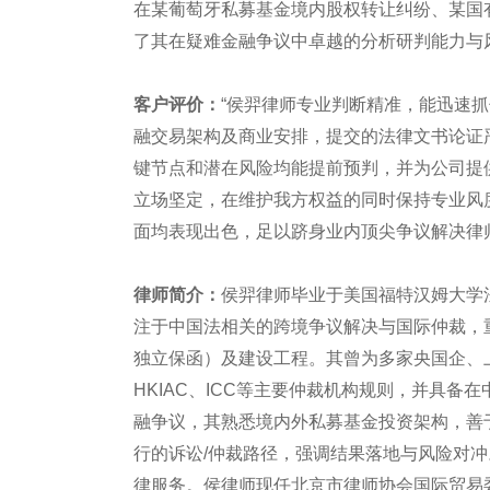
在某葡萄牙私募基金境内股权转让纠纷、某国
了其在疑难金融争议中卓越的分析研判能力与
客户评价：
“侯羿律师专业判断精准，能迅速
融交易架构及商业安排，提交的法律文书论证
键节点和潜在风险均能提前预判，并为公司提
立场坚定，在维护我方权益的同时保持专业风
面均表现出色，足以跻身业内顶尖争议解决律
律师简介：
侯羿律师毕业于美国福特汉姆大学
注于中国法相关的跨境争议解决与国际仲裁，
独立保函）及建设工程。其曾为多家央国企、
HKIAC、ICC等主要仲裁机构规则，并具
融争议，其熟悉境内外私募基金投资架构，善
行的诉讼/仲裁路径，强调结果落地与风险对
律服务。侯律师现任北京市律师协会国际贸易