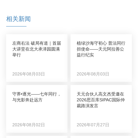
相关新闻
左商右法 破局有道｜首届
植绿沙海守初心 普法同行
大讲堂在北大承泽园圆满
担使命——天元阿拉善公
举行
益行纪实
2026年08月03日
2026年08月03日
守界•逐光——七年同行，
天元合伙人高文杰受邀在
与光影奔赴远方
2026思百库SIPAC国际仲
裁路演发言
2026年08月02日
2026年07月27日