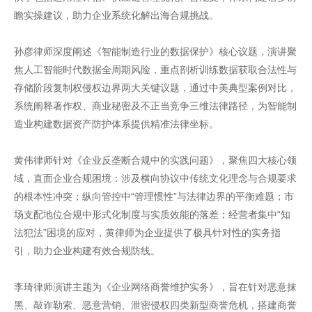
瞻实操建议，助力企业系统化解出海合规挑战。
孙彦律师深度阐述《智能制造行业的数据保护》核心议题，演讲聚
焦人工智能时代数据全周期风险，重点剖析训练数据获取合法性与
存储阶段复制权侵权边界两大关键议题，通过中美典型案例对比，
系统阐释著作权、商业秘密及不正当竞争三维法律路径，为智能制
造业构建数据资产防护体系提供精准法律坐标。
黄伟律师针对《企业反垄断合规中的实践问题》，聚焦四大核心领
域，直面企业合规困境：涉及横向协议中传统文化理念与合规要求
的根本性冲突；纵向管控中“管理惯性”与法律边界的平衡难题；市
场支配地位合规中形式化制度与实质效能的落差；经营者集中“知
法犯法”困境的应对，黄律师为企业提供了极具针对性的实务指
引，助力企业构建有效合规防线。
李琦律师演讲主题为《企业网络商誉维护实务》，旨在针对恶意抹
黑、敲诈勒索、恶意营销、泄密侵权四类新型商誉危机，搭建商誉