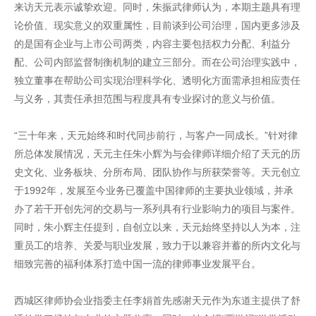
来访天元表示诚挚欢迎。同时，朱振武律师认为，本期主题具有理
论价值、现实意义的双重属性，目前谈到公司治理，国内更多涉及
的是国有企业与上市公司两类，内容主要包括权力分配、利益分
配、公司内部监督制衡机制的建立三部分。而在公司治理实践中，
独立董事在帮助公司实现治理科学化、透明化方面需承担相应责任
与义务，其责任承担范围与程度具有专业探讨的意义与价值。
“三十年来，天元始终和时代同步前行，与客户一同成长。”针对律
所总体发展情况，天元主任朱小辉为与会律师详细介绍了天元的历
史文化、业务板块、分所布局、团队协作与所获荣誉等。天元创立
于1992年，发展至今业务已覆盖中国律师的主要执业领域，并承
办了若干开创先河的交易与一系列具有行业影响力的项目与案件。
同时，朱小辉主任提到，自创立以来，天元始终坚持以人为本，注
重员工的培养、关爱与职业发展，致力于以兼容并蓄的所内文化与
细致完善的福利体系打造中国一流的律师事业发展平台。
西城区律师协会业指委主任李娟首先感谢天元作为东道主提供了舒