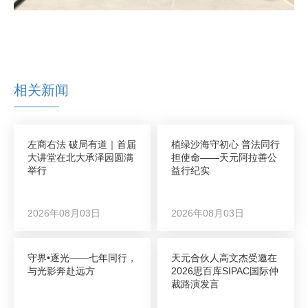
相关新闻
左商右法 破局有道｜首届
植绿沙海守初心 普法同行
大讲堂在北大承泽园圆满
担使命——天元阿拉善公
举行
益行纪实
2026年08月03日
2026年08月03日
守界•逐光——七年同行，
天元合伙人高文杰受邀在
与光影奔赴远方
2026思百库SIPAC国际仲
裁路演发言