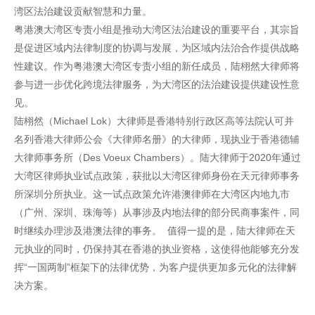
湾区法治建设贡献智慧和力量。
粤港澳大湾区专责小组是推动大湾区法治建设的重要平台，其宗旨
是促进区域内法律制度的协调与发展，为区域内法治合作提供战略
性建议。作为粤港澳大湾区专责小组的新任成员，陆栩然大律师将
参与进一步优化跨境法律服务，为大湾区的法治建设提供建设性意
见。
陆栩然（Michael Lok）大律师是香港特别行政区高等法院认可并
名列香港大律师公会《大律师名册》的大律师，现执业于香港德辅
大律师事务所（Des Voeux Chambers）。陆大律师于2020年通过
大湾区律师执业试点政策，获批以大湾区律师身份在天元律师事务
所深圳分所执业。这一试点政策允许港澳律师在大湾区内地九市
（广州、深圳、珠海等）从事涉及内地法律的部分民商事案件，同
时继续办理涉及港澳法律的事务。 值得一提的是，陆大律师在天
元执业的同时，仍保持其在香港的执业资格，这使得他能够充分发
挥“一国两制”框架下的法律优势，为客户提供更加多元化的法律解
决方案。