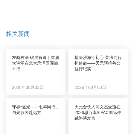
相关新闻
左商右法 破局有道｜首届
植绿沙海守初心 普法同行
大讲堂在北大承泽园圆满
担使命——天元阿拉善公
举行
益行纪实
2026年08月03日
2026年08月03日
守界•逐光——七年同行，
天元合伙人高文杰受邀在
与光影奔赴远方
2026思百库SIPAC国际仲
裁路演发言