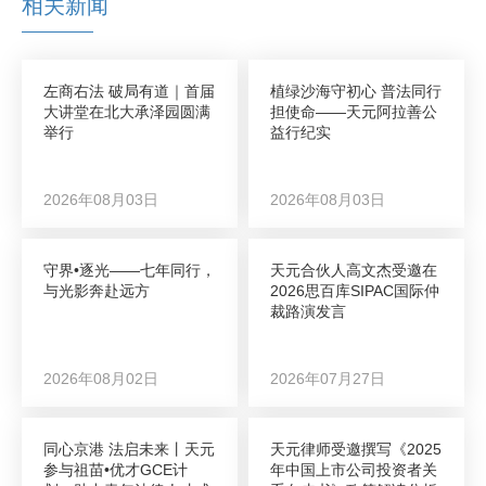
相关新闻
左商右法 破局有道｜首届
植绿沙海守初心 普法同行
大讲堂在北大承泽园圆满
担使命——天元阿拉善公
举行
益行纪实
2026年08月03日
2026年08月03日
守界•逐光——七年同行，
天元合伙人高文杰受邀在
与光影奔赴远方
2026思百库SIPAC国际仲
裁路演发言
2026年08月02日
2026年07月27日
同心京港 法启未来丨天元
天元律师受邀撰写《2025
参与祖苗•优才GCE计
年中国上市公司投资者关