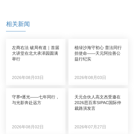
相关新闻
左商右法 破局有道｜首届
植绿沙海守初心 普法同行
大讲堂在北大承泽园圆满
担使命——天元阿拉善公
举行
益行纪实
2026年08月03日
2026年08月03日
守界•逐光——七年同行，
天元合伙人高文杰受邀在
与光影奔赴远方
2026思百库SIPAC国际仲
裁路演发言
2026年08月02日
2026年07月27日