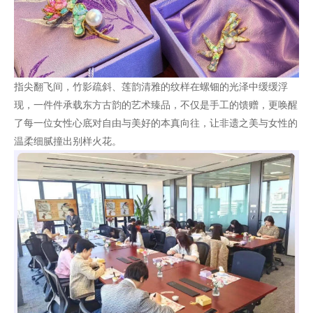
指尖翻飞间，竹影疏斜、莲韵清雅的纹样在螺钿的光泽中缓缓浮
现，一件件承载东方古韵的艺术臻品，不仅是手工的馈赠，更唤醒
了每一位女性心底对自由与美好的本真向往，让非遗之美与女性的
温柔细腻撞出别样火花。