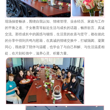
现场抽签畅谈，围绕自我认知、情绪管理、业余经历、家庭与工作
的平衡之道、子女教育等贴近生活与成长的话题，畅所欲言、真诚
交流。那些成长中的困惑与顿悟，生活里的欢喜与坚守，都在彼此
的分享中得到共鸣与慰藉，在真诚的情绪交换中，打破隔阂、凝聚
同心，既收获了陪伴与温暖，也学会了与自己和解、与生活温柔相
处，在片刻松弛中，滋养心灵、积蓄力量。