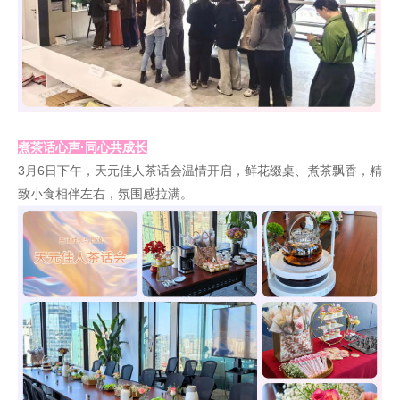
煮茶话心声·同心共成长
3月6日下午，天元佳人茶话会温情开启，鲜花缀桌、煮茶飘香，精
致小食相伴左右，氛围感拉满。