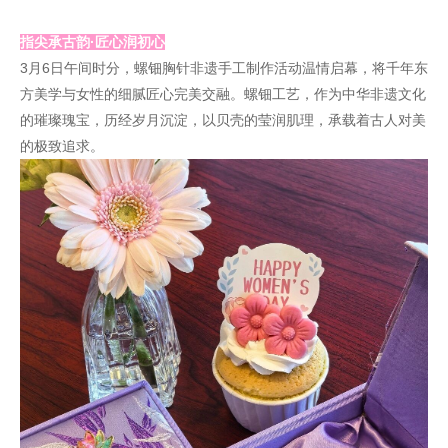
指尖承古韵·匠心润初心
3月6日午间时分，螺钿胸针非遗手工制作活动温情启幕，将千年东
方美学与女性的细腻匠心完美交融。螺钿工艺，作为中华非遗文化
的璀璨瑰宝，历经岁月沉淀，以贝壳的莹润肌理，承载着古人对美
的极致追求。