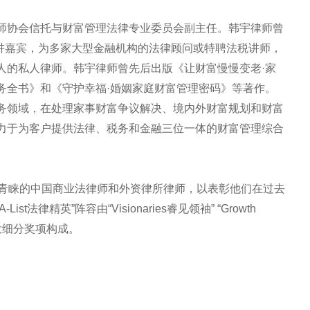
师协会信托与财富管理法律专业委员会副主任。韩宇律师曾
主讲嘉宾，为多家大型金融机构的法律顾问或特聘法税讲师，
人的私人律师。韩宇律师曾先后出版《让财富慢慢变老·家
务全书》和《守护幸福·婚姻家庭财富管理密码》等著作。
务领域，在处理家事财富争议解决、境内外财富规划和财富
力于为客户提供法律、税务和金融三位一体的财富管理综合
最受市场青睐的中国商业法律师和外资律所律师，以表彰他们在过去
法律精英”阵容由“Visionaries睿见领袖” “Growth
星”三大细分奖项构成。