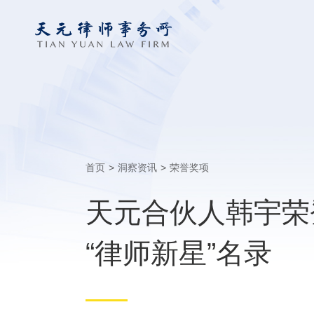
首页
>
洞察资讯
>
荣誉奖项
天元合伙人韩宇荣登商法2
“律师新星”名录