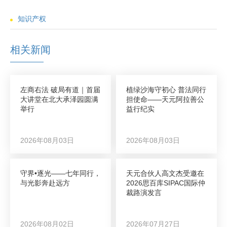
知识产权
相关新闻
左商右法 破局有道｜首届
植绿沙海守初心 普法同行
大讲堂在北大承泽园圆满
担使命——天元阿拉善公
举行
益行纪实
2026年08月03日
2026年08月03日
守界•逐光——七年同行，
天元合伙人高文杰受邀在
与光影奔赴远方
2026思百库SIPAC国际仲
裁路演发言
2026年08月02日
2026年07月27日