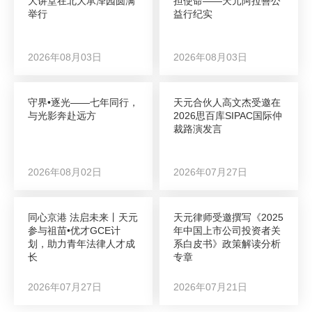
大讲堂在北大承泽园圆满
担使命——天元阿拉善公
举行
益行纪实
2026年08月03日
2026年08月03日
守界•逐光——七年同行，
天元合伙人高文杰受邀在
与光影奔赴远方
2026思百库SIPAC国际仲
裁路演发言
2026年08月02日
2026年07月27日
同心京港 法启未来丨天元
天元律师受邀撰写《2025
参与祖苗•优才GCE计
年中国上市公司投资者关
划，助力青年法律人才成
系白皮书》政策解读分析
长
专章
2026年07月27日
2026年07月21日