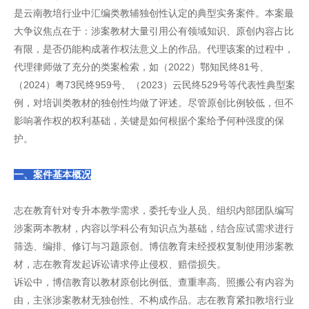
是云南教培行业中汇编类教辅独创性认定的典型实务案件。本案最
大争议焦点在于：涉案教材大量引用公有领域知识、原创内容占比
有限，是否仍能构成著作权法意义上的作品。代理该案的过程中，
代理律师做了充分的类案检索，如（2022）鄂知民终81号、
（2024）粤73民终959号、（2023）云民终529号等代表性典型案
例，对培训类教材的独创性均做了评述。尽管原创比例较低，但不
影响著作权的权利基础，关键是如何根据个案给予何种强度的保
护。
一、案件基本概况
志在教育针对专升本教学需求，委托专业人员、组织内部团队编写
涉案两本教材，内容以学科公有知识点为基础，结合应试需求进行
筛选、编排、修订与习题原创。博信教育未经授权复制使用涉案教
材，志在教育发起诉讼请求停止侵权、赔偿损失。
诉讼中，博信教育以教材原创比例低、查重率高、照搬公有内容为
由，主张涉案教材无独创性、不构成作品。志在教育紧扣教培行业