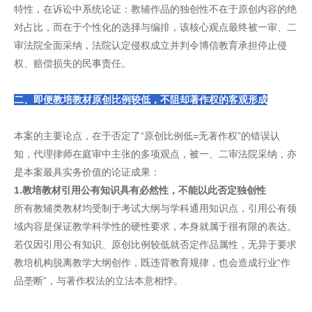
特性，在诉讼中系统论证：教辅作品的独创性不在于原创内容的绝
对占比，而在于个性化的选择与编排，该核心观点最终被一审、二
审法院全面采纳，法院认定侵权成立并判令博信教育承担停止侵
权、赔偿损失的民事责任。
二、即便教培教材原创比例较低，不阻却著作权的客观形成
本案的主要论点，在于否定了“原创比例低=无著作权”的错误认
知，代理律师在庭审中主张的多项观点，被一、二审法院采纳，亦
是本案最具实务价值的论证成果：
1.教培教材引用公有知识具有必然性，不能以此否定独创性
所有教辅类教材均受制于考试大纲与学科通用知识点，引用公有领
域内容是保证教学科学性的硬性要求，本身就属于很有限的表达。
若仅因引用公有知识、原创比例较低就否定作品属性，无异于要求
教培机构脱离教学大纲创作，既违背教育规律，也会造成行业“作
品垄断”，与著作权法的立法本意相悖。