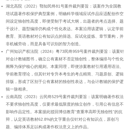
湖北高院（2022）鄂知民终81号案件裁判要旨：该案作为全国教
培试题著作权保护典型案例，明确科学领域应试作品应适配创作空
间设定独创性高度，即便受制于考试大纲，出题者的考点选择、题
干设计、题型编排仍构成个性化表达。本案沿用该逻辑，认定学前
教育、英语教材对公有知识点的筛选、应试化提炼、章节重构，并
非机械劳动，而是具备可识别的智力创造。
广州知识产权法院（2024）粤73民终959号案件裁判要旨：该案针
对会计教辅图书，确立公有素材不否定独创性，整体编排与个性化
阐释为保护核心的规则。本案同理，即便涉案教材引用通用语法、
学前教育理论，但其针对专升本考生的考点精简、习题原创、逻辑
排版，形成了区别于公有素材的独创性表达，与会计教辅的保护逻
辑一脉相承。
云南高院（2023）云民终529号案件裁判要旨：该案明确著作权法
不要求独创性高度，仅要求最低限度的独立创作，引用公有信息不
影响作品定性。本案据此驳回博信教育“查重率高即无独创性”的抗
辩，认定英语教材62.8%的文字重合仅针对公有知识点，原创习
题、编排体系足以构成著作权法意义上的作品。