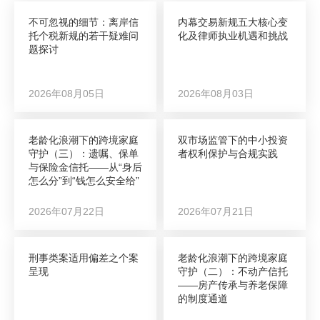
不可忽视的细节：离岸信
内幕交易新规五大核心变
托个税新规的若干疑难问
化及律师执业机遇和挑战
题探讨
2026年08月05日
2026年08月03日
老龄化浪潮下的跨境家庭
双市场监管下的中小投资
守护（三）：遗嘱、保单
者权利保护与合规实践
与保险金信托——从“身后
怎么分”到“钱怎么安全给”
2026年07月22日
2026年07月21日
刑事类案适用偏差之个案
老龄化浪潮下的跨境家庭
呈现
守护（二）：不动产信托
——房产传承与养老保障
的制度通道