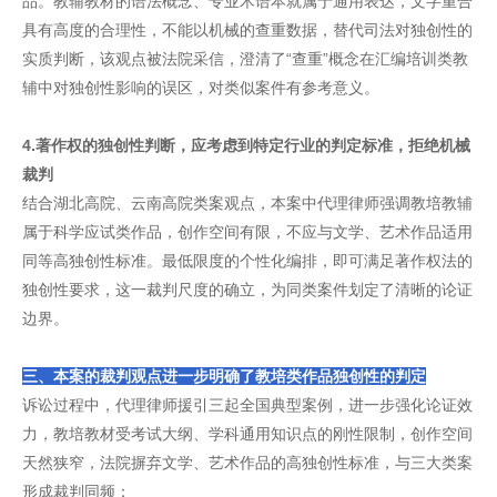
品。教辅教材的语法概念、专业术语本就属于通用表达，文字重合
具有高度的合理性，不能以机械的查重数据，替代司法对独创性的
实质判断，该观点被法院采信，澄清了“查重”概念在汇编培训类教
辅中对独创性影响的误区，对类似案件有参考意义。
4.著作权的独创性判断，应考虑到特定行业的判定标准，拒绝机械
裁判
结合湖北高院、云南高院类案观点，本案中代理律师强调教培教辅
属于科学应试类作品，创作空间有限，不应与文学、艺术作品适用
同等高独创性标准。最低限度的个性化编排，即可满足著作权法的
独创性要求，这一裁判尺度的确立，为同类案件划定了清晰的论证
边界。
三、本案的裁判观点进一步明确了教培类作品独创性的判定
诉讼过程中，代理律师援引三起全国典型案例，进一步强化论证效
力，教培教材受考试大纲、学科通用知识点的刚性限制，创作空间
天然狭窄，法院摒弃文学、艺术作品的高独创性标准，与三大类案
形成裁判同频：