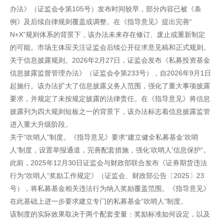
办法》（证监会令第105号）发布时间较早，部分内容已被《条
例》及后续自律规则覆盖或调整。在《指导意见》提出完善“
N+X”规则体系的背景下，该办法未来存在修订、废止或重新制定
的可能。市场主体应关注证监会后续公开征求意见稿和正式规则。
关于信息披露规则。2026年2月27日，证监会发布《私募投资基金
信息披露监督管理办法》（证监会令第233号），自2026年9月1日
起施行。该办法扩大了信息披露义务人范围，强化了重大事项披露
要求，并规定了未按规定披露的法律责任。在《指导意见》将信息
披露列为四大规则短板之一的背景下，该办法标志着信息披露监管
进入重大升级阶段。
关于“吹哨人”制度。《指导意见》要求“建立健全私募基金‘吹哨
人'制度，设置举报通道，完善配套措施，强化‘吹哨人'信息保护”。
此前，2025年12月30日证监会与财政部联合发布《证券期货违法
行为“吹哨人”奖励工作规定》（证监会、财政部公告〔2025〕23
号），将私募基金相关违法行为纳入奖励覆盖范围。《指导意见》
在此基础上进一步要求建立专门的私募基金“吹哨人”制度。
该制度的实际效果取决于两个配套变量：奖励标准如何设定，以及