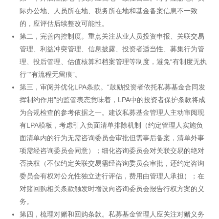
际办公地、人员所在地、税务所在地和基金备案信息不一致
的，应评估后续整改可能性。
第二，完善内控制度。重点关注从业人员投资申报、关联交易
管理、利益冲突管理、信息披露、投资者适当性、募集行为管
理、投后管理、估值核算和档案管理等制度，避免“有制度无执
行”“有流程无留痕”。
第三，审阅并优化LPA条款。“鼓励投资者依托私募基金合同发
挥制约作用”的监管表态意味着，LPA中的投资者保护条款将成
为合规检查的参考依据之一。建议私募基金管理人主动审阅现
有LPA模板，考虑引入负面清单排除机制（约定管理人实施负
面清单内的行为无需咨询委员会审批但需事后备案，清单外事
项需经咨询委员会同意）；细化咨询委员会对关联交易的绝对
否决权（不仅约定关联交易需经咨询委员会审批，还约定咨询
委员会有权对公允性独立进行评估，费用由管理人承担）；在
对赌回购相关条款触发时增设向咨询委员会报告行权方案的义
务。
第四，梳理对赌和回购条款。私募基金管理人应关注对赌义务