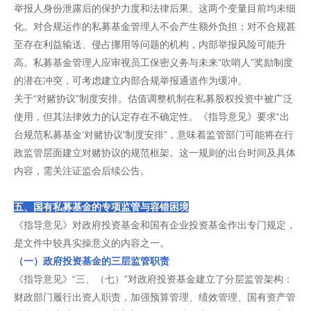
举报人身份泄露后的保护力度和法律后果。这两个变量目前均未细
化。对合规运作的私募基金管理人不会产生额外负担；对不合规甚
至存在利益输送、侵占挪用等问题的机构，内部举报风险可能升
高。私募基金管理人应审视员工保密义务与未来“吹哨人”奖励制度
的潜在冲突，可考虑建立内部合规举报通道作为缓冲。
关于“对赌协议”制度安排。估值调整机制在私募股权投资中被广泛
使用，但其法律效力的认定存在不确定性。《指导意见》要求“出
台规范私募基金‘对赌协议'制度安排”，意味着监管部门可能将在行
政监管层面建立对赌协议的规范框架。这一规则的出台时间及具体
内容，需关注证监会后续公告。
五、国有私募基金的专项监管与容错困境
《指导意见》对政府投资基金和国有企业投资基金作出专门规定，
是文件中较具实操意义的内容之一。
（一）政府投资基金的三层监管职责
《指导意见》“三、（七）”对政府投资基金建立了分层监管架构：
财政部门履行出资人职责，加强预算管理、绩效管理、国有资产管