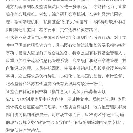
地方配套细则以及监管执法口径进一步细化后，才能转化为可直接
操作的合规标准。例如，综合研判会商机制、名称和经营范围管
理、强制清理机制、私募基金“吹哨人”制度等，均有待后续具体细
则明确适用范围、程序要求、责任边界和救济路径。
但这并不意味着市场主体可以等待全部细则出台后再行动。对于文
件中已明确体现监管方向，且与既有法律法规和监管要求相衔接的
事项，管理人应提前开展合规准备。特别是国有私募基金管理人，
应重点关注全流程信息化管理系统、底层项目和资产穿透管理、投
向和退出管理、人员任职回避、主责主业约束以及长期业绩考核等
事项。这些要求虽仍有待进一步细化，但与国资监管、审计监督、
纪检监督和私募基金监管的既有要求具有较强一致性。
证监会在答记者问中将《指导意见》定位为私募基金领
域“1+N+X”制度体系中的方向性、基础性文件。后续监管规则体系
预计将通过证监会部门规章、中基协自律规则、地方配套细则和跨
部门协同机制逐步展开。对市场主体而言，应准确区分“已经明确
的现行合规义务”“政策性监管导向”与“有待细则落地的制度安排”，
避免低估监管趋势。