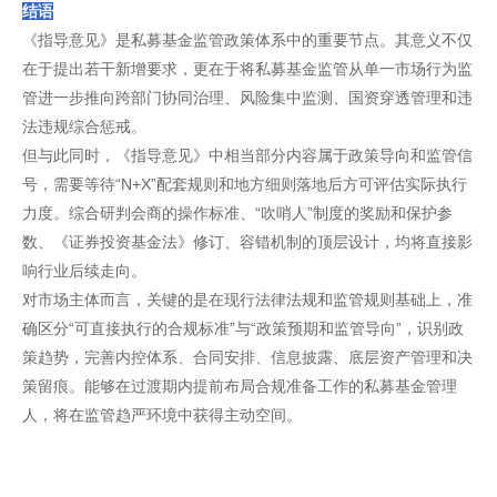
结语
《指导意见》是私募基金监管政策体系中的重要节点。其意义不仅
在于提出若干新增要求，更在于将私募基金监管从单一市场行为监
管进一步推向跨部门协同治理、风险集中监测、国资穿透管理和违
法违规综合惩戒。
但与此同时，《指导意见》中相当部分内容属于政策导向和监管信
号，需要等待“N+X”配套规则和地方细则落地后方可评估实际执行
力度。综合研判会商的操作标准、“吹哨人”制度的奖励和保护参
数、《证券投资基金法》修订、容错机制的顶层设计，均将直接影
响行业后续走向。
对市场主体而言，关键的是在现行法律法规和监管规则基础上，准
确区分“可直接执行的合规标准”与“政策预期和监管导向”，识别政
策趋势，完善内控体系、合同安排、信息披露、底层资产管理和决
策留痕。能够在过渡期内提前布局合规准备工作的私募基金管理
人，将在监管趋严环境中获得主动空间。