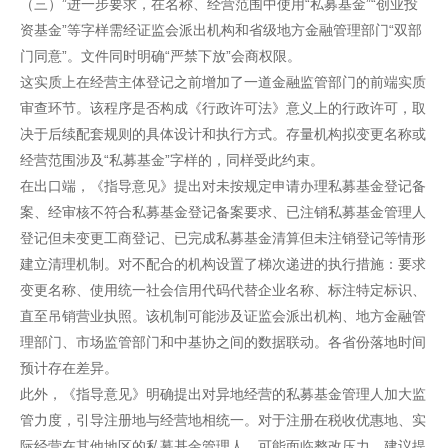
（三）”进一步要求，在名称、经营范围中使用“私募基金”“创业投
资基金”等字样需经证监会派出机构和省级地方金融管理部门“双部
门同意”。文件同时明确“严禁下放”会商权限。
这实质上在经营主体登记之前增加了一道金融监管部门的前端实质
审查环节。该程序是否构成《行政许可法》意义上的行政许可，取
决于后续配套规则的具体设计和执行方式。存量机构拟变更名称或
经营范围涉及“私募基金”字样的，同样受此约束。
在出口端，《指导意见》提出对未按规定申请办理私募基金登记备
案、经审核不符合私募基金登记备案要求、已注销私募基金管理人
登记但未变更工商登记、已完成私募基金清算但未注销登记等情形
建立清理机制。对不配合的机构设置了梯次递进的执行措施：要求
变更名称、使用统一社会信用代码代替企业名称、标注特定标识、
直至吊销营业执照。该机制可能涉及证监会派出机构、地方金融管
理部门、市场监管部门和中基协之间的数据联动。各省份落地时间
预计存在差异。
此外，《指导意见》明确提出对异地经营的私募基金管理人加大监
管力度，引导注册地与经营地相统一。对于注册在税收优惠地、实
际经营在其他地区的私募基金管理人，可能面临整改压力，建议提