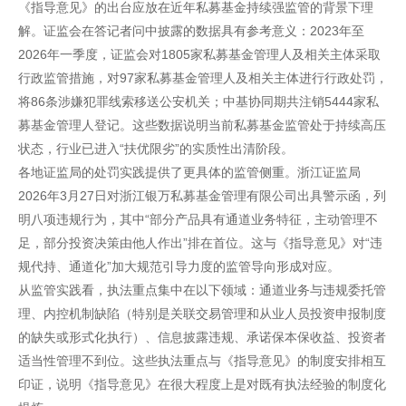
《指导意见》的出台应放在近年私募基金持续强监管的背景下理
解。证监会在答记者问中披露的数据具有参考意义：2023年至
2026年一季度，证监会对1805家私募基金管理人及相关主体采取
行政监管措施，对97家私募基金管理人及相关主体进行行政处罚，
将86条涉嫌犯罪线索移送公安机关；中基协同期共注销5444家私
募基金管理人登记。这些数据说明当前私募基金监管处于持续高压
状态，行业已进入“扶优限劣”的实质性出清阶段。
各地证监局的处罚实践提供了更具体的监管侧重。浙江证监局
2026年3月27日对浙江银万私募基金管理有限公司出具警示函，列
明八项违规行为，其中“部分产品具有通道业务特征，主动管理不
足，部分投资决策由他人作出”排在首位。这与《指导意见》对“违
规代持、通道化”加大规范引导力度的监管导向形成对应。
从监管实践看，执法重点集中在以下领域：通道业务与违规委托管
理、内控机制缺陷（特别是关联交易管理和从业人员投资申报制度
的缺失或形式化执行）、信息披露违规、承诺保本保收益、投资者
适当性管理不到位。这些执法重点与《指导意见》的制度安排相互
印证，说明《指导意见》在很大程度上是对既有执法经验的制度化