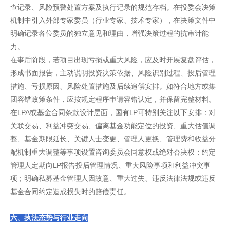
查记录、风险预警处置方案及执行记录的规范存档。在投委会决策
机制中引入外部专家委员（行业专家、技术专家），在决策文件中
明确记录各位委员的独立意见和理由，增强决策过程的抗审计能
力。
在事后阶段，若项目出现亏损或重大风险，应及时开展复盘评估，
形成书面报告，主动说明投资决策依据、风险识别过程、投后管理
措施、亏损原因、风险处置措施及后续追偿安排。如符合地方或集
团容错政策条件，应按规定程序申请容错认定，并保留完整材料。
在LPA或基金合同条款设计层面，国有LP可特别关注以下安排：对
关联交易、利益冲突交易、偏离基金功能定位的投资、重大估值调
整、基金期限延长、关键人士变更、管理人更换、管理费和收益分
配机制重大调整等事项设置咨询委员会同意权或绝对否决权；约定
管理人定期向LP报告投后管理情况、重大风险事项和利益冲突事
项；明确私募基金管理人因故意、重大过失、违反法律法规或违反
基金合同约定造成损失时的赔偿责任。
六、执法态势与行业走向