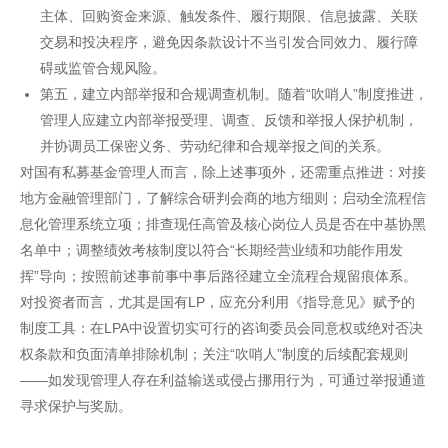
主体、回购资金来源、触发条件、履行期限、信息披露、关联
交易和投决程序，避免因条款设计不当引发合同效力、履行障
碍或监管合规风险。
第五，建立内部举报和合规调查机制。随着“吹哨人”制度推进，
管理人应建立内部举报受理、调查、反馈和举报人保护机制，
并协调员工保密义务、劳动纪律和合规举报之间的关系。
对国有私募基金管理人而言，除上述事项外，还需重点推进：对接
地方金融管理部门，了解综合研判会商的地方细则；启动全流程信
息化管理系统立项；排查现任高管及核心岗位人员是否在中基协黑
名单中；调整绩效考核制度以符合“长期经营业绩和功能作用发
挥”导向；按照前述事前事中事后路径建立全流程合规留痕体系。
对投资者而言，尤其是国有LP，应充分利用《指导意见》赋予的
制度工具：在LPA中设置切实可行的咨询委员会同意权或绝对否决
权条款和负面清单排除机制；关注“吹哨人”制度的后续配套规则
——如发现管理人存在利益输送或侵占挪用行为，可通过举报通道
寻求保护与奖励。