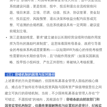
测平台”形成呼应，对国有私募基金管理人而言，这不仅是信息
系统建设问题，更是投前、投中、投后和退出全流程留痕问
题。项目来源、立项、尽调、估值、投决、协议签署、资金划
付、投后监控、风险预警、退出决策和收益分配均应形成完
整、可追溯的合规档案。信息系统建设具有一定周期，建议提
前规划立项。
第三是激励维度。要求“建立健全以长期经营业绩和功能作用发
挥为导向的激励约束制度”。这意味着国有母基金、政府引导基
金的考核体系构成需要重构——以短期IRR为核心的传统考核惯
性需要转向长期价值导向，且“功能作用发挥”（如落实国家战
略、投早投小投科技、产生正外部性）将被纳入考核权重。
（三）容错机制的困境与应对路径
上述要求的方向是明确的，但国有私募基金管理人面临的核心痛
点、难点在于如何在市场化投资风险与国有资产保值增值责任之间
建立可执行的容错机制。当前，不少国有私募基金管理人存在“宁
可错过、不愿投错”的倾向，其根源在于：
容错条款由财政部门和
国资监管机构制定，但最终掌握解释权与处置权的是审计、纪检监