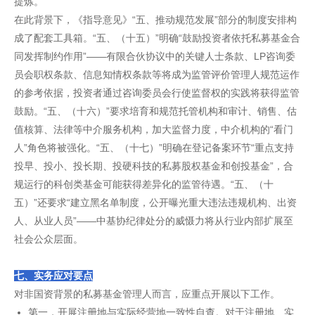
提炼。
在此背景下，《指导意见》“五、推动规范发展”部分的制度安排构
成了配套工具箱。“五、（十五）”明确“鼓励投资者依托私募基金合
同发挥制约作用”——有限合伙协议中的关键人士条款、LP咨询委
员会职权条款、信息知情权条款等将成为监管评价管理人规范运作
的参考依据，投资者通过咨询委员会行使监督权的实践将获得监管
鼓励。“五、（十六）”要求培育和规范托管机构和审计、销售、估
值核算、法律等中介服务机构，加大监督力度，中介机构的“看门
人”角色将被强化。“五、（十七）”明确在登记备案环节“重点支持
投早、投小、投长期、投硬科技的私募股权基金和创投基金”，合
规运行的科创类基金可能获得差异化的监管待遇。“五、（十
五）”还要求“建立黑名单制度，公开曝光重大违法违规机构、出资
人、从业人员”——中基协纪律处分的威慑力将从行业内部扩展至
社会公众层面。
七、实务应对要点
对非国资背景的私募基金管理人而言，应重点开展以下工作。
第一，开展注册地与实际经营地一致性自查。对于注册地、实