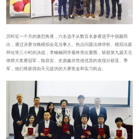
历时近一个月的激烈角逐，六名选手从数百名参赛选手中脱颖而
出，通过决赛当晚模拟会见当事人、热点问题法律评析、模拟法庭
辩论等三小时的决战，李楠楠同学最终突出重围，斩获第九届天元
律师大奖赛冠军，陈容宾、史易鑫亦凭借优异的表现分获亚、季
军，他们将获得由天元提供的大赛奖金和实习机会。