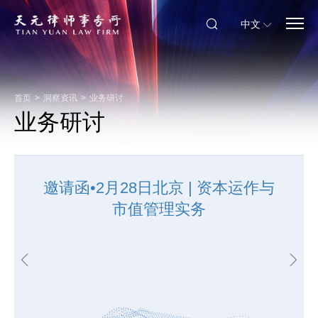
中文
首页
>
洞察资讯
>
业务研讨
业务研讨
邀请函•2月28日北京 | 资本运作与
6月27日 • 杭州丨创新型企业资本
市场高级论坛
市值管理实务
2023年2月17日，中国证监会发布全面实行股票发行
注册制相关制度规则及境外上市备案新规，开启了我
国资本市场的新时代。全面实行注册制是资本市场深
化改革的里程碑，也将会是资本市场服务实体经济、
支持创新发展和推...