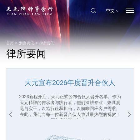
中文
首页
>
洞察资讯
>
律所要闻
律所要闻
初心不改 砥砺向前 | 天元党委开
天元宣布2026年度晋升合伙人
展金秋主题党建活动
2026新程开启，天元正式公布合伙人晋升名单。作为
天元精神的传承者与践行者，他们深耕专业、兼具洞
金秋时节，天元党委以“寻访、传承、健步、登高”为
见与实干，以笃行诠释担当，以前瞻回应客户需求。
主线，组织开展主题党建活动。天元党委副书记郭威
在此，我们向每一位新晋合伙人致以最热烈的祝贺！
律师带领近二十名党员律师与西部律师，共同走进中
愿并肩驰骋，以专...
国共产党历史展览馆、中国工艺美术馆、奥林匹克公
园及奥林匹克塔...