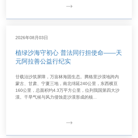
2026年08月03日
植绿沙海守初心 普法同行担使命——天
元阿拉善公益行纪实
廿载治沙筑屏障，万亩林海固生态。腾格里沙漠地跨内
蒙古、甘肃、宁夏三地，南北绵延240公里，东西横亘
160公里，总面积约4.3万平方公里，位列我国第四大沙
漠。干旱气候与风力侵蚀是沙漠形成的核...