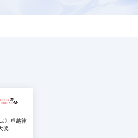
LJ》卓越律
大奖