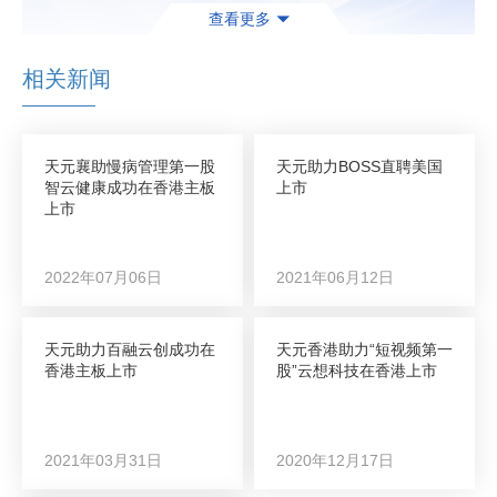
（短视频第一股）
查看更多
畅捷通香港主板上市：中国领先的小微企业财税及业务
云服务提供商
相关新闻
智云健康香港主板上市：中国领先的一站式慢病管理和
智慧医疗平台（慢病管理第一股）
濠暻科技香港主板上市：中国物联网应用数据传输及处
天元襄助慢病管理第一股
天元助力BOSS直聘美国
理服务商和通信设备供应商
智云健康成功在香港主板
上市
百融云创香港主板上市：国内领先的金融AI技术平台及
上市
大数据分析解决方案提供商
豆盟科技香港主板上市：中国第二大互动广告公司
2022年07月06日
2021年06月12日
乐享互动香港主板上市：中国领先的移动新媒体效果营
销科技服务提供商
福祿控股香港主板上市：中国领先的第三方虚拟商品及
天元助力百融云创成功在
天元香港助力“短视频第一
服务平台运营商
香港主板上市
股”云想科技在香港上市
秦淮数据美国纳斯达克上市：亚太新兴市场领先的中立
第三方超大规模算力基础设施解决方案运营商
容联云通讯美国纽交所上市：中国多业务云通讯服务商
2021年03月31日
2020年12月17日
境内IPO：