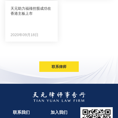
能科股份A股主板上市：以智能技术为基础，为工业企
天元助力福祿控股成功在
业提供节能增效与智能制造软硬件一体化解决方案的设
香港主板上市
备制造商和系统集成商
格尔软件A股主板上市：中国商用密码领域的骨干企业
威胜信息A股科创板上市：智慧公用事业领域物联网系
2020年09月18日
统解决方案领先企业
佳华科技A股科创板上市：物联网大数据领先平台
海天瑞声A股科创板上市：人工智能和数据服务提供商
超图软件A股创业板上市：聚焦地理信息软件和空间智
能领域的基础软件与应用软件厂商
联系律师
易联众A股创业板上市：民生领域数字化解决方案先行
者
恒实科技A股创业板上市：中国优秀的数字能源及物联
网解决方案提供商及运营商
先进数通A股创业板上市：中国金融信息科技领先企业
万集科技A股创业板上市：专业从事智能交通系统技术
研发、产品制造、技术服务的国家高新技术企业
联系我们
加入我们