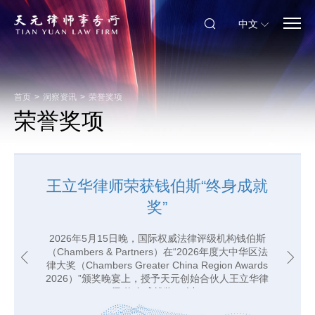
中文
首页
>
洞察资讯
>
荣誉奖项
荣誉奖项
天元荣膺LEGALBAND 2025年度
王立华律师荣获钱伯斯“终身成就
最佳保险法律师事务所及反垄断
奖”
与竞争法十年至臻...
2026年5月15日晚，国际权威法律评级机构钱伯斯
（Chambers & Partners）在“2026年度大中华区法
法律评级机构LEGALBAND于4月8日公布了2025年
律大奖（Chambers Greater China Region Awards
度中国法律卓越大奖获奖名单，天元荣获“年度最佳
2026）”颁奖晚宴上，授予天元创始合伙人王立华律
保险法律师事务所”大奖，并凭借在反垄断领域的持
师“终身成就奖”，以...
续深耕和卓越口碑，斩获“十年最佳反垄断与竞争法
律师事务所”。 2...