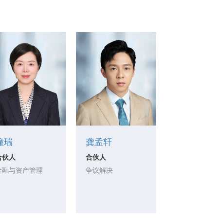
僮瑞
龚孟轩
合伙人
合伙人
金融与资产管理
争议解决