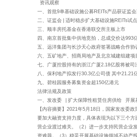
资讯观察
一、首批9单基础设施公募REITs产品获证监
二、证监会 | 适时稳步扩大基础设施REITs试
三、顺丰房托基金在香港联交所主板上市
四、南京首批集中供地竞拍，总成交价达993
五、远洋集团与长沙天心政府签署战略合作协
六、五矿地产、招商局地产及北京城建组建项
七、广厦控股持有的浙江广厦2.18亿股将被司
八、保利地产拟发行30.3亿公司债 其中21.
九、碧桂园服务募集资金超150亿港元
法律法规及政策
一、发改委 | 扩大保障性租赁住房供给 开展基
【内容摘要】2021年5月18日，国家发改
要加大融资支持力度，具体表现为以下三个方
营企业渡过难关。（2）进一步支持民营企业发
资难题。（3）稳妥开展基础设施领域不动产投