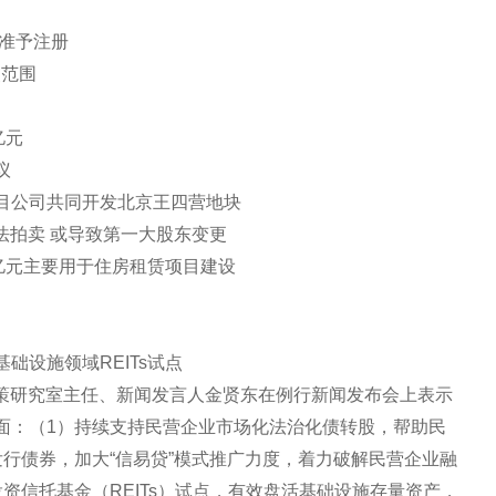
会准予注册
点范围
亿元
议
目公司共同开发北京王四营地块
法拍卖 或导致第一大股东变更
21亿元主要用于住房租赁项目建设
础设施领域REITs试点
委政策研究室主任、新闻发言人金贤东在例行新闻发布会上表示
面：（1）持续支持民营企业市场化法治化债转股，帮助民
行债券，加大“信易贷”模式推广力度，着力破解民营企业融
资信托基金（REITs）试点，有效盘活基础设施存量资产，