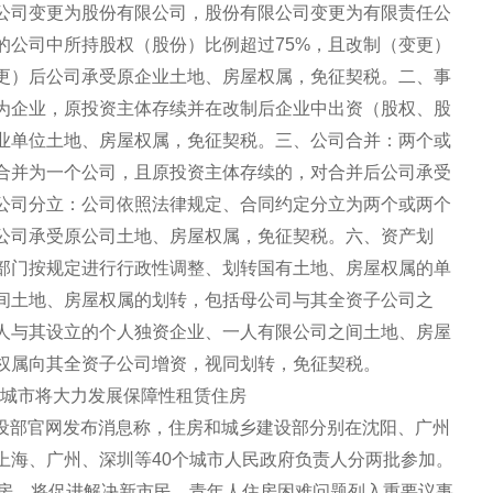
公司变更为股份有限公司，股份有限公司变更为有限责任公
的公司中所持股权（股份）比例超过75%，且改制（变更）
更）后公司承受原企业土地、房屋权属，免征契税。二、事
为企业，原投资主体存续并在改制后企业中出资（股权、股
事业单位土地、房屋权属，免征契税。三、公司合并：两个或
合并为一个公司，且原投资主体存续的，对合并后公司承受
公司分立：公司依照法律规定、合同约定分立为两个或两个
公司承受原公司土地、房屋权属，免征契税。六、资产划
部门按规定进行行政性调整、划转国有土地、房屋权属的单
间土地、房屋权属的划转，包括母公司与其全资子公司之
人与其设立的个人独资企业、一人有限公司之间土地、房屋
权属向其全资子公司增资，视同划转，免征契税。
0个城市将大力发展保障性租赁住房
乡建设部官网发布消息称，住房和城乡建设部分别在沈阳、广州
上海、广州、深圳等40个城市人民政府负责人分两批参加。
住房，将促进解决新市民、青年人住房困难问题列入重要议事