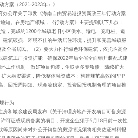
案（2021-2023年）》
民政府办公厅关于印发《海南自由贸易港投资新政三年行动方案
》”）的通知。在房地产领域，《行动方案》主要提到以下几点：
造，完成约1200个城镇老旧小区供水、输电、充电桩、道
、建筑破损、环境不佳的生活居住环境，提升和完善城镇服
惠及全省居民。（2）要大力推行绿色环保建筑，依托临高金
建筑工厂投资扩能，确保2022年后全省全面铺开装配式建
闭环工作机制，做好项目包装，争取更多专项债；陆续扩大
产，扩大融资渠道，降低整体融资成本；构建规范高效的PPP
高、回报周期短、现金流稳定、投资回报机制合理的项目推
违规行为
口市住房和城乡建设局发布《关于清理房地产开发项目可售房源
许可证或现房备案的项目，开发企业须于5月18日前一次性
款等原因尚未对外公开销售的房源情况须将相关佐证材料报