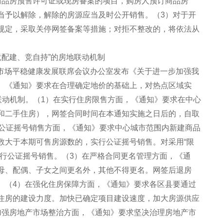
商品房预售许可证或现房备案的项目，购房人预订商品房
当予以解除，解除的房源应当及时公开销售。（3）对于开
规定，采取关停网签备案等措施；对拒不整改的，将依法从
竞配建、竞自持”的房地联动机制
地产市场平稳健康发展联席会议办公室发布《关于进一步加强我
。《通知》要求在合理确定地价的基础上，对热点区域实
联动机制。（1）在实行住房限售方面，《通知》要求在中心
和二手住房），网签合同时间在本通知实施之日后的，自取
行公证摇号销售方面，《通知》要求中心城市范围内新建商品
数大于本期可售房源数的，实行公证摇号销售。对采用“限
实行公证摇号销售。（3）在严格合同更名管理方面，《通
母、配偶、子女之间更名外，其他不得更名。网签后退房
。（4）在强化住房保障方面，《通知》要求各区县要通过
住房的建设力度。加快已确定项目建设速度，加大房源供应
加强房地产市场整治方面，《通知》要求坚决治理房地产市