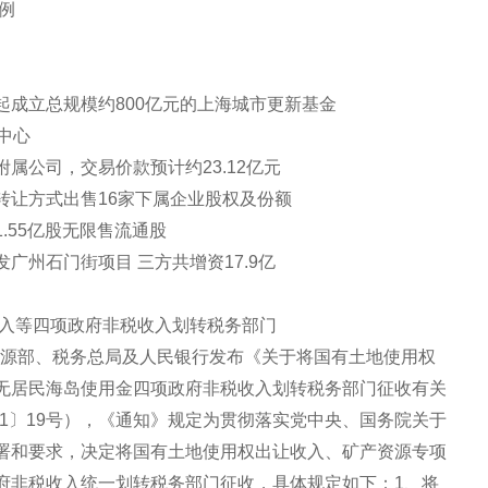
例
成立总规模约800亿元的上海城市更新基金
中心
属公司，交易价款预计约23.12亿元
转让方式出售16家下属企业股权及份额
.55亿股无限售流通股
广州石门街项目 三方共增资17.9亿
收入等四项政府非税收入划转税务部门
然资源部、税务总局及人民银行发布《关于将国有土地使用权
无居民海岛使用金四项政府非税收入划转税务部门征收有关
21〕19号），《通知》规定为贯彻落实党中央、国务院关于
署和要求，决定将国有土地使用权出让收入、矿产资源专项
府非税收入统一划转税务部门征收，具体规定如下：1、将