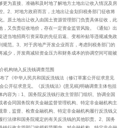
够更为直接、准确和及时地了解地方土地出让收入情况及房
控。2、对地方政府而言，土地出让金划归税务部门征收将
化。原土地出让收入由国土资源管理部门负责具体征收，此
地，又负责征收地价，存在一定资金监管风险。《通知》出
促进当地招商引资采取的先征后返、变相补贴等违规减免政
到规范。3、对于房地产开发企业而言，考虑到税务部门的
将减少，开发商减轻资金压力和财务成本的协调空间可能被
中介机构纳入反洗钱调查范围
织发布了《中华人民共和国反洗钱法（修订草案公开征求意见
社会公开征求意见。《反洗钱法》(意见稿)明确调查主体包括
体内容为：1、国务院反洗钱行政主管部门组织、协调全国
或者会同国务院有关金融监督管理机构、特定非金融机构主
规章，监督、检查金融机构、特定非金融机构履行反洗钱义
履行法律和国务院规定的有关反洗钱的其他职责。2、国务
洗钱行政主管部门的授权范围内，对金融机构、特定非金融