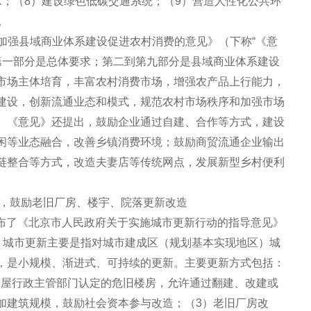
承；（8）建设绿色低碳交通系统；（9）营造人性化公共环
。
关于加强县域商业体系建设促进农村消费的意见》（下称“《意
。第一部分是总体要求；第二到第九部分是县域商业体系建设
市场主体培育，丰富农村消费市场，增强农产品上行能力，
建设，创新流通业态和模式，规范农村市场秩序和加强市场
。《意见》还提出，鼓励企业通过自建、合作等方式，建设
闲等业态融合，改善乡镇消费环境；鼓励商贸流通企业输出
链整合等方式，改造夫妻店等传统网点，发展新型乡村便利
台，鼓励老旧厂房、楼宇、院落更新改造
府发布了《北京市人民政府关于实施城市更新行动的指导意见》
出，城市更新主要是指对城市建成区（规划基本实现地区）城
，是小规模、渐进式、可持续的更新。主要更新方式包括：
房屋行政主管部门认定的危旧楼房，允许通过翻建、改建或
加建筑规模，鼓励社会资本参与改造；（3）老旧厂房改