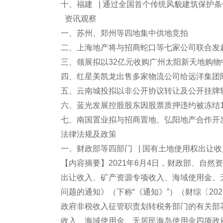
十、福建 | 通过全国首个传统风貌建筑保护条
资讯观察
一、苏州、郑州等四地集中供地竞拍
二、上海地产将与招商蛇口等七家公司联合发起
三、领展拟以32亿元收购广州太阳新天地购物
四、红星美凯龙出售多家物流公司给远洋集团附
五、云南城投拟以非公开协议转让及公开挂牌
六、蓝光发展控股股东因股票质押违约被冻结1
七、南国置业拟与招商置地、弘阳地产合作开发
法律法规及政策
一、财政部等四部门 | 国有土地使用权出让
【内容摘要】2021年6月4日，财政部、自
出让收入、矿产资源专项收入、海域使用金、
问题的通知》（下称“《通知》”）（财综〔20
政府非税收入征管职责划转税务部门的有关部
收入、海域使用金、无居民海岛使用金四项政