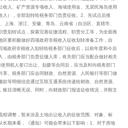
让收入、矿产资源专项收入、海域使用金、无居民海岛使用
收入），全部划转给税务部门负责征收。2、先试点后推
蒙古、上海、浙江、安徽、青岛、云南省（自治区、直辖市、
职责划转试点，探索完善征缴流程、职责分工等，为全面推
地区要积极做好四项政府非税收入征收划转准备工作，自
3、四项政府非税收入划转给税务部门征收后，以前年度和今后
入，由税务部门负责征缴入库，有关部门应当配合做好相关
与使用权人签订出让、划拨等合同后，应当及时向税务部门
共享。税务部门应会同财政、自然资源、人民银行等部门做
缴款等明细信息通过互联互通系统传递给财政、自然资源、
，账目清晰无误。同时，向财政部门报送征收情况，并附文
流程调整，暂未涉及土地出让收入的征收范围、对象、标
从长期来看，《通知》可能会带来以下影响：1、对于房地