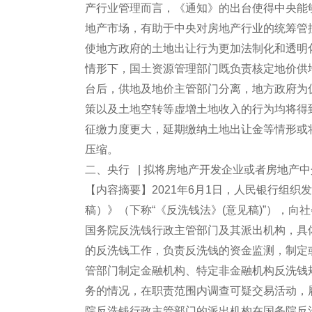
产行业管理而言，《通知》的出台使得中央能
地产市场，有助于中央对房地产行业的统筹管
使地方政府的土地出让行为更加法制化和透明
情形下，国土资源管理部门既负责核定地价供
台后，供地及地价主管部门分离，地方政府为
策以及土地空转等虚增土地收入的行为均将得
征缴力度更大，延期缴纳土地出让金等情形或
压缩。
二、央行 | 拟将房地产开发企业或者房地产
【内容摘要】2021年6月1日，人民银行组
稿）》（下称“《反洗钱法》(意见稿)”），向
国务院反洗钱行政主管部门及其派出机构，具
的反洗钱工作，负责反洗钱的资金监测，制定
管部门制定金融机构、特定非金融机构反洗钱
务的情况，在职责范围内调查可疑交易活动，
院反洗钱行政主管部门的派出机构在国务院反