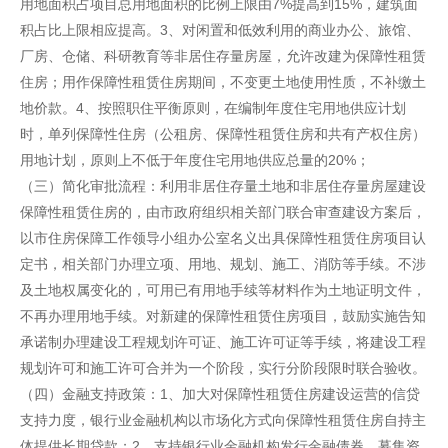
用地面积占项目总用地面积的比例上限由7%提高到15%，建筑面
积占比上限相应提高。3、对闲置和低效利用的商业办公、旅馆、
厂房、仓储、科研教育等非居住存量房屋，允许改建为保障性租赁
住房；用作保障性租赁住房期间，不变更土地使用性质，不补缴土
地价款。4、按照职住平衡原则，在编制年度住宅用地供应计划
时，单列保障性住房（公租房、保障性租赁住房和共有产权住房）
用地计划，原则上不低于年度住宅用地供应总量的20%；
（三）简化审批流程：利用非居住存量土地和非居住存量房屋建设
保障性租赁住房的，由市政府组织相关部门联合审查建设方案后，
以市住房保障工作领导小组办公室名义出具保障性租赁住房项目认
定书，相关部门办理立项、用地、规划、施工、消防等手续。不涉
及土地权属变化的，可用已有用地手续等材料作为土地证明文件，
不再办理用地手续。对新建的保障性租赁住房项目，鼓励实施告知
承诺制办理建设工程规划许可证、施工许可证等手续，将建设工程
规划许可和施工许可合并为一个阶段，实行分阶段限时联合验收。
（四）金融支持政策：1、加大对保障性租赁住房建设运营的信贷
支持力度，银行业金融机构以市场化方式向保障性租赁住房自持主
体提供长期贷款；2、支持银行业金融机构发行金融债券，募集资