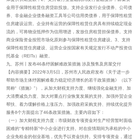
金用于保障性租赁住房贷款投放。支持企业发行企业债券、公司债
券、非金融企业债务融资工具等公司信用类债券，用于保障性租赁
住房建设运营。企业持有运营的保障性租赁住房具有持续稳定现金
流的，可将物业抵押作为信用增进，发放住房租赁担保债券。支持
商业保险资金按照市场化原则参与保障性租赁住房建设。3、支持
保障性租赁住房建设、运营企业按国家有关规定发行不动产投资信
托基金（REITs）融资。
九、苏州丨发布46条纾困解难政策措施 涉及预售及房屋交付
【内容摘要】2022年3月5日，苏州市人民政府发布《关于进一步
帮助市场主体纾困解难着力稳定经济增长的若干政策措施》（以下
简称“《措施》”），从加大财税支持力度、继续强化金融支持、加
大清费减负力度、加大对重点行业恢复发展的支持、加强外贸企业
帮扶、着力缓解价格上涨压力、加强政府采购支持、持续优化提升
服务8个方面提出了46条政策措施。主要内容如下：
（一）加大财税支持力度：市级财政专项资金对生产经营暂时面临
困难的“专精特新”中小企业进行支持。对在疫情期间为承租的中小
企业免租金的创业基地，优先予以资金扶持。安排专项资金，通过