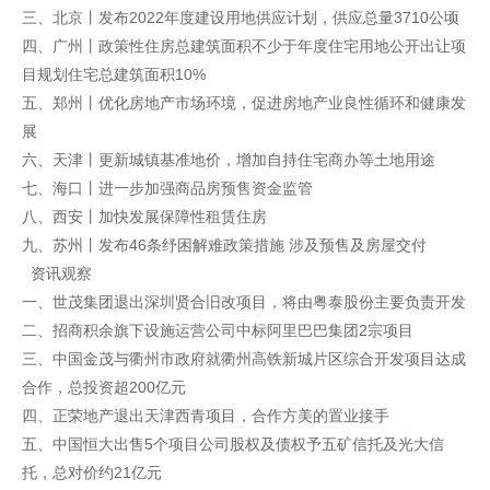
三、北京丨发布2022年度建设用地供应计划，供应总量3710公顷
四、广州丨政策性住房总建筑面积不少于年度住宅用地公开出让项
目规划住宅总建筑面积10%
五、郑州丨优化房地产市场环境，促进房地产业良性循环和健康发
展
六、天津丨更新城镇基准地价，增加自持住宅商办等土地用途
七、海口丨进一步加强商品房预售资金监管
八、西安丨加快发展保障性租赁住房
九、苏州丨发布46条纾困解难政策措施 涉及预售及房屋交付
资讯观察
一、世茂集团退出深圳贤合旧改项目，将由粤泰股份主要负责开发
二、招商积余旗下设施运营公司中标阿里巴巴集团2宗项目
三、中国金茂与衢州市政府就衢州高铁新城片区综合开发项目达成
合作，总投资超200亿元
四、正荣地产退出天津西青项目，合作方美的置业接手
五、中国恒大出售5个项目公司股权及债权予五矿信托及光大信
托，总对价约21亿元