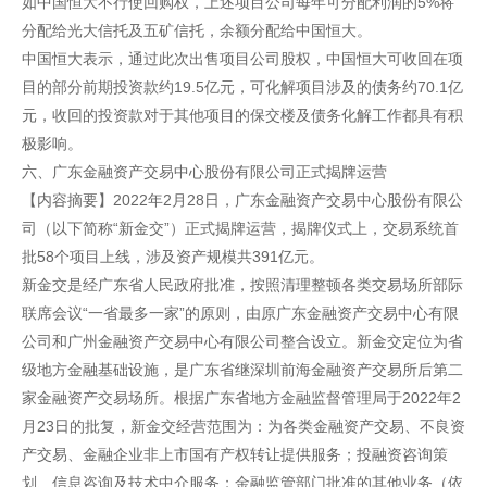
如中国恒大不行使回购权，上述项目公司每年可分配利润的5%将
分配给光大信托及五矿信托，余额分配给中国恒大。
中国恒大表示，通过此次出售项目公司股权，中国恒大可收回在项
目的部分前期投资款约19.5亿元，可化解项目涉及的债务约70.1亿
元，收回的投资款对于其他项目的保交楼及债务化解工作都具有积
极影响。
六、广东金融资产交易中心股份有限公司正式揭牌运营
【内容摘要】2022年2月28日，广东金融资产交易中心股份有限公
司（以下简称“新金交”）正式揭牌运营，揭牌仪式上，交易系统首
批58个项目上线，涉及资产规模共391亿元。
新金交是经广东省人民政府批准，按照清理整顿各类交易场所部际
联席会议“一省最多一家”的原则，由原广东金融资产交易中心有限
公司和广州金融资产交易中心有限公司整合设立。新金交定位为省
级地方金融基础设施，是广东省继深圳前海金融资产交易所后第二
家金融资产交易场所。根据广东省地方金融监督管理局于2022年2
月23日的批复，新金交经营范围为：为各类金融资产交易、不良资
产交易、金融企业非上市国有产权转让提供服务；投融资咨询策
划、信息咨询及技术中介服务；金融监管部门批准的其他业务（依