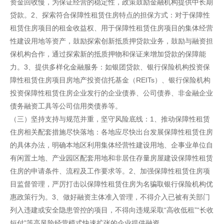
资金回收慢，为保证经营的稳定性，政策鼓励金融机构提供中长期
贷款。2、探索符合保障性租赁住房特点的担保方式：对于保障性
租赁住房项目的租金收益权、用于保障性租赁住房项目的集体经营
性建设用地等资产，鼓励探索创新抵质押贷款业务，鼓励与融资担
保机构合作，通过探索新的抵质押物和保证来增加贷款的保障能
力。3、提供多样化金融服务：如银团贷款、银行保险机构投资保
障性租赁住房项目房地产投资信托基金（REITs）、银行保险机构
投资保障性租赁住房企业发行的企业债券、公司债券、非金融企业
债务融资工具等公司信用类债券等。
（三）坚持支持与规范并重，坚守风险底线：1、推动保障性租赁
住房相关配套措施尽快落地：各地应尽快出台发展保障性租赁住房
的具体办法，明确本地区利用集体经营性建设用地、企事业单位自
有闲置土地、产业园区配套用地和非居住存量房屋建设保障性租赁
住房的申请条件、流程及工作要求等。2、加强保障性租赁住房项
目监督管理，严厉打击以保障性租赁住房为名骗取银行保险机构优
惠政策行为。3、做好融资主体准入管理，不得介入已被有关部门
列入违建或安全隐患管控的项目，不得向违规采取“高收低租”“长收
短付”等高风险经营模式快速扩张的企业提供融资。