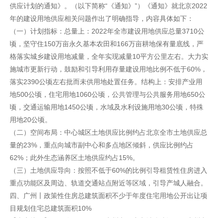
供应计划的通知》。（以下简称“《通知》”）《通知》就北京2022
年的建设用地供应相关问题作出了明确指导，内容具体如下：
（一）计划指标：总量上：2022年全市建设用地供应总量3710公
顷，坚守住150万亩永久基本农田和166万亩耕地保有量底线，严
格落实城乡建设用地减量，全年实现减量10平方公里左右。大力实
施城市更新行动，鼓励和引导利用存量建设用地比例不低于60%，
落实2390公顷左右批而未供用地处置任务。结构上：安排产业用
地500公顷，住宅用地1060公顷，公共管理与公共服务用地650公
顷，交通运输用地1450公顷，水域及水利设施用地30公顷，特殊
用地20公顷。
（二）空间布局：中心城区土地供应比例约占北京全市土地供应总
量的23%，重点向城市副中心和多点地区倾斜，供应比例约占
62%；此外生态涵养区土地供应约占15%。
（三）土地供应导向：按照不低于60%的比例引导租赁性住房进入
重点功能区及周边、轨道交通站点附近等区域，引导产城人融合。
四、广州丨政策性住房总建筑面积不少于年度住宅用地公开出让项
目规划住宅总建筑面积10%