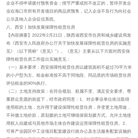
企业不得申请拨付预售资金；情节严重或拒不改正的，暂停开发企
业在海口市所有开发项目的商品房预售，记入企业不良行为向社会
公示及纳入企业征信系统。
八、西安丨加快发展保障性租赁住房
【内容摘要】2022年2月21日，陕西省西安市住房和城乡建设局发
布《西安市人民政府办公厅关于加快发展保障性租赁住房的实施意
见》（以下简称“《意见》”）。《意见》主要从以下方面对西安保
障性租赁住房工作提出实施意见：
（一）基本要求：西安保障性租赁住房以建筑面积不超过70平方米
的小户型为主。租金标准按不高于同地段、同品质的市场租赁住房
评估租金的90%执行。
（二）土地支持政策：在符合规划、权属不变、满足安全要求、尊
重群众意愿的前提下，经市政府同意：1、对企事业单位依法取得
使用权的土地，允许用于建设保障性租赁住房，并变更土地用途，
不补缴土地价款，原划拨的土地可继续保留划拨方式。允许土地使
用权人自建或与其他市场主体合作建设运营保障性租赁住房。2、
可将产业园区中工业项目配套建设行政办公及生活服务配套设施的