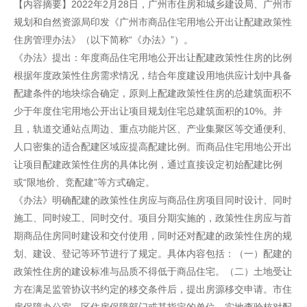
【内容摘要】2022年2月28日，广州市住房和城乡建设局、广州市
规划和自然资源局印发《广州市商品住宅用地公开出让配建政策性
住房管理办法》（以下简称“《办法》”）。
《办法》提出：年度商品住宅用地公开出让配建政策性住房的比例
根据年度政策性住房需求情况，结合年度建设用地供应计划中具备
配建条件的地块综合确定，原则上配建政策性住房的总建筑面积不
少于年度住宅用地公开出让项目规划住宅总建筑面积的10%。并
且，轨道交通站点周边、重点功能片区、产业集聚区等交通便利、
人口密集的适合配建区域应提高配建比例。而商品住宅用地公开出
让项目配建政策性住房的具体比例，通过直接设定初始配建比例
或“限地价、竞配建”等方式确定。
《办法》明确配建的政策性住房应与商品住房项目同时设计、同时
施工、同时竣工、同时交付。项目分期实施的，政策性住房应与首
期商品住房同时建设和交付使用，同时还对配建的政策性住房的规
划、建设、登记等环节进行了规定。具体内容包括：（一）配建的
政策性住房的建设标准与品质不得低于商品住宅。（二）土地受让
方在满足监管协议书约定的移交条件后，提出房源移交申请。市住