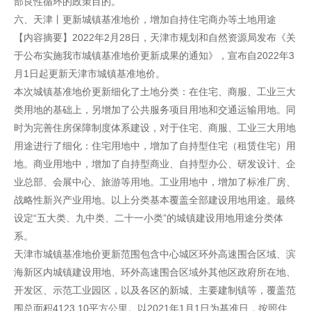
部良性循环的政策目的。
六、天津丨更新城镇基准地价，增加自持住宅商办等土地用途
【内容摘要】2022年2月28日，天津市规划和自然资源局发布《关
于公布实施我市城镇基准地价更新成果的通知》，宣布自2022年3
月1日起更新天津市城镇基准地价。
本次城镇基准地价更新细化了土地分类：在住宅、商服、工业三大
类用地的基础上，另增加了公共服务项目用地和交通运输用地。同
时为完善住房保障制度体系建设，对于住宅、商服、工业三大用地
用途进行了细化：住宅用地中，增加了自持型住宅（租赁住宅）用
地。商业用地中，增加了自持型商业、自持型办公、研发设计、企
业总部、会展中心、旅游等用地。工业用地中，增加了标准厂房、
战略性新兴产业用地。以上分类基本覆盖全部建设用地用途。最终
设定“五大类、九中类、二十一小类”的城镇建设用地用途分类体
系。
天津市城镇基准地价更新范围包含中心城区环外高速围合区域、滨
海新区内城镇建设用地、环外高速围合区域外其他区政府所在地、
开发区、示范工业园区，以及各区的新城、主要建制镇等，覆盖范
围总面积4123.10平方公里。以2021年1月1日为基准日，按照住