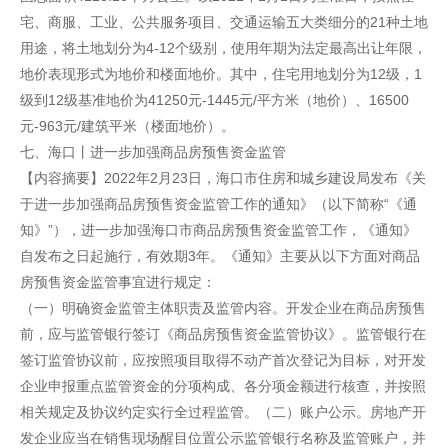
宅、商服、工业、公共服务项目、交通运输五大类细分的21种土地
用途，将土地划分为4-12个级别，使用年期为法定最高出让年限，
地价表现形式为地价和楼面地价。其中，住宅用地划分为12级，1
级到12级基准地价为41250元-1445元/平方米（地价）、16500
元-963元/建筑平米（楼面地价）。
七、海口丨进一步加强商品房预售资金监管
【内容摘要】2022年2月23日，海口市住房和城乡建设局发布《关
于进一步加强商品房预售资金监管工作的通知》（以下简称“《通
知》”），进一步加强海口市商品房预售资金监管工作，《通知》
自发布之日起施行，有效期3年。《通知》主要从以下方面对商品
房预售资金监管事宜进行规定：
（一）明确资金监管主体职责及监管内容。开发企业在商品房预售
前，应与监管银行签订《商品房预售资金监管协议》。监管银行在
签订监管协议前，应按照项目取得不动产首次登记为目标，对开发
企业申报重点监管资金的分项构成、各分项金额进行核查，并按照
相关规定及协议约定实行全过程监管。（二）账户公示。房地产开
发企业应当在销售现场醒目位置公示监管银行名称及监管账户，并