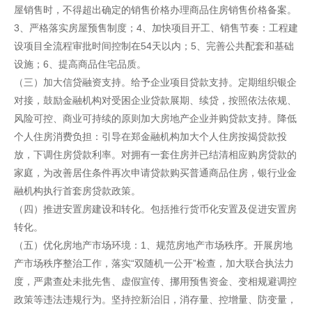
屋销售时，不得超出确定的销售价格办理商品住房销售价格备案。
3、严格落实房屋预售制度；4、加快项目开工、销售节奏：工程建
设项目全流程审批时间控制在54天以内；5、完善公共配套和基础
设施；6、提高商品住宅品质。
（三）加大信贷融资支持。给予企业项目贷款支持。定期组织银企
对接，鼓励金融机构对受困企业贷款展期、续贷，按照依法依规、
风险可控、商业可持续的原则加大房地产企业并购贷款支持。降低
个人住房消费负担：引导在郑金融机构加大个人住房按揭贷款投
放，下调住房贷款利率。对拥有一套住房并已结清相应购房贷款的
家庭，为改善居住条件再次申请贷款购买普通商品住房，银行业金
融机构执行首套房贷款政策。
（四）推进安置房建设和转化。包括推行货币化安置及促进安置房
转化。
（五）优化房地产市场环境：1、规范房地产市场秩序。开展房地
产市场秩序整治工作，落实“双随机一公开”检查，加大联合执法力
度，严肃查处未批先售、虚假宣传、挪用预售资金、变相规避调控
政策等违法违规行为。坚持控新治旧，消存量、控增量、防变量，