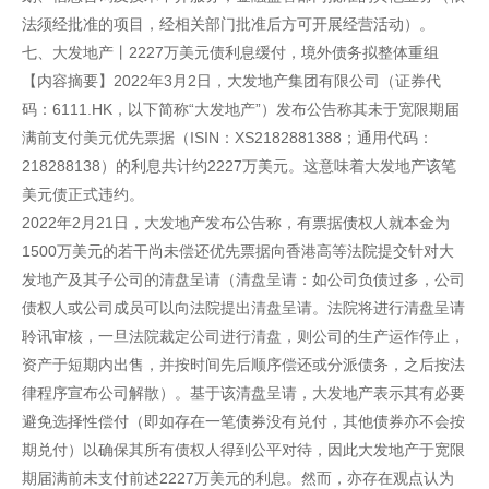
法须经批准的项目，经相关部门批准后方可开展经营活动）。
七、大发地产丨2227万美元债利息缓付，境外债务拟整体重组
【内容摘要】2022年3月2日，大发地产集团有限公司（证券代
码：6111.HK，以下简称“大发地产”）发布公告称其未于宽限期届
满前支付美元优先票据（ISIN：XS2182881388；通用代码：
218288138）的利息共计约2227万美元。这意味着大发地产该笔
美元债正式违约。
2022年2月21日，大发地产发布公告称，有票据债权人就本金为
1500万美元的若干尚未偿还优先票据向香港高等法院提交针对大
发地产及其子公司的清盘呈请（清盘呈请：如公司负债过多，公司
债权人或公司成员可以向法院提出清盘呈请。法院将进行清盘呈请
聆讯审核，一旦法院裁定公司进行清盘，则公司的生产运作停止，
资产于短期内出售，并按时间先后顺序偿还或分派债务，之后按法
律程序宣布公司解散）。基于该清盘呈请，大发地产表示其有必要
避免选择性偿付（即如存在一笔债券没有兑付，其他债券亦不会按
期兑付）以确保其所有债权人得到公平对待，因此大发地产于宽限
期届满前未支付前述2227万美元的利息。然而，亦存在观点认为