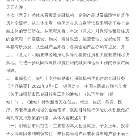
天元点评：
本次《意见》整体来看覆盖金融机构、金融产品以及保障性租赁住
房的全流程。从主体来看，银保监会从自身管辖权限明确了各个金
融主体的责任所在。从流程来看，本次《意见》对保障性租赁住房
的全流程：开发建设、购买、装修改造、运营管理、交易结算，基
本都有所涉及。从金融产品来看，各类金融产品亦均有提及。并
且，《意见》明确要求各地推动保障性租赁住房相关配套措施尽快
落地。将进一步巩固保障性租赁住房的融资和运营工作的政策层面
保障。
二、银保监会、央行丨支持鼓励银行保险机构优化住房金融服务
【内容摘要】2022年3月4日，银保监会、中国人民银行联合印发
《关于加强新市民金融服务工作的通知》（以下简称“《通
知》”），《通知》针对新市民在创业、就业、住房、教育、医
疗、养老等重点领域的金融需求，鼓励引导银行保险机构积极做好
与现有支持政策的衔接。具体内容概述如下：
（一）明确新市民范围：主要指因本人创业就业、子女上学、投靠
子女等原因来到城镇常住，未获得当地户籍或获得当地户籍不满三