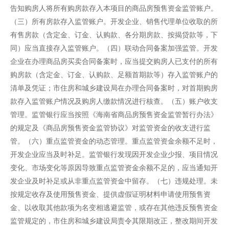
告知购房人将所有购房款存入本项目的商品房预售资金监管账户。
（三）所有房款存入监管账户。开发企业、销售代理单位收取的所
有售房款（含定金、订金、认购款、各分期房款、按揭贷款等，下
同）应当直接存入监管账户。（四）联动合同备案加强监管。开发
企业在办理商品房买卖合同备案时，应当提交购房人已支付的所有
购房款（含定金、订金、认购款、足额首期款等）存入监管账户的
清单及凭证；市住房和城乡建设局在办理合同备案时，对首期购房
款存入监管账户情况及购房人缴款情况进行核查。（五）账户收支
管理。监管银行应当按照《海南省商品房预售资金监管暂行办法》
的规定及《商品房预售资金监管协议》对监管资金的收支进行监
管。（六）重点监管资金的动态管理。重点监管资金余额不足时，
开发企业应当及时补足。监管银行发现因开发企业少报、项目情况
变化、市场变化等原因导致重点监管资金余额不足的，应当通知开
发企业及时补足或从非重点监管资金中留存。（七）违规处理。未
按规定收存及使用预售资金、提供虚假证明材料申请使用预售资
金、以收取其他款项为名变相逃避监管，或存在其他违反预售资金
监管规定的，市住房和城乡建设局责令其限期改正，整改期间开发