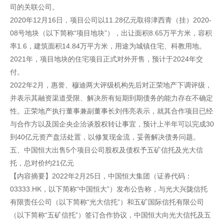
司的关联公司。
2020年12月16日，项目公司以11.28亿元取得津西青（挂）2020-
08号地块（以下简称“项目地块”），出让面积8.65万平方米，容积
率1.6，建筑面积14.84万平方米，用途为城镇住宅、科教用地。
2021年，项目地块的住宅项目正式对外开售，预计于2024年交
付。
2022年2月，惠誉、穆迪两大评级机构先后对正荣地产下调评级，
并表示其融资渠道受限、解决所有短期到期债务的能力存在不确定
性。正荣地产执行董事兼副董事长刘伟亮表示，就其合作项目已经
与合作方以及国企央企洽谈股权转让事宜，预计上半年可以完成30
到40亿元资产盘活处置，以修复现金流，妥善解决债务问题。
五、中国恒大出售5个项目公司股权及债权予五矿信托及光大信
托，总对价约21亿元
【内容摘要】2022年2月25日，中国恒大集团（证券代码：
03333.HK，以下简称“中国恒大”）发布公告称，与光大兴陇信托
有限责任公司（以下简称“光大信托”）和五矿国际信托有限公司
（以下简称“五矿信托”）签订合作协议，中国恒大向光大信托及五