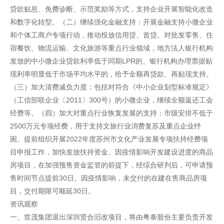
贷款贴息、免费诊断、示范奖励等方式，支持企业开展智能化改造
和数字化转型。（二）继续强化金融支持：开展金融支持小微企业
和个体工商户专项行动，推动投放信用贷、首贷。对批发零售、住
宿餐饮、物流运输、文化旅游等重点行业领域，地方法人银行机构
发放的中小微企业贷款利率低于同期LPR的、银行机构办理票据贴
现利率明显低于市场平均水平的，给予全额再贷款、再贴现支持。
（三）加大清费减负力度：包括对符合《中小企业划型标准规定》
（工信部联企业〔2011〕300号）的小微企业，继续全额返还工会
经费等。（四）加大对重点行业恢复发展的支持：市级安排不低于
2500万元专项经费，用于支持文旅行业消费复苏及重点企业纾
困。提前组织开展2022年度苏州市文化产业发展专项扶持经费项
目申报工作，加快发放扶持资金。因疫情影响开发建设进度的商品
房项目，在加强预售资金监管的前提下，经综合研判后，可申请预
售时间节点提前30日。因疫情影响，未交付的在建在售商品房项
目，交付期限可顺延30日。
资讯观察
一、世茂集团退出深圳贤合旧改项目，将由粤泰股份主要负责开发