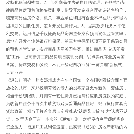
攻坚化解问题楼盘。2、加强商品住房销售价格管理。严格执行新
建商品住房预售价格备案制度，指导开发企业合理确定销售均价，
稳定商品住房价格。机关、事业单位和国有企业不得在郑州市域内
组织新的团购住房、定向开发住房行为。3、提高政务服务水平便
利交易。运用信息手段提高商品房网签备案和预售资金监管效率，
房地产开发企业凭银行担保函、第三方担保函抵顶不高于保函金额
的预售监管资金，实行商品房网签即备案。推进商品房“交房即发
证”工作，提高新开工商品房项目实现比例。试点实施存量房网签
备案、房屋交易和缴税、不动产登记四项业务“一窗受理”新模式。
天元点评：
《通知》明确，此次郑州成为今年全国第一个在限购限贷方面全面
放松的城市：来郑投亲养老的老人的投靠家庭允许新购一套住房，
相当于松绑限购。对拥有一套住房并已结清相应购房贷款的家庭，
为改善居住条件再次申请贷款购买普通商品住房，银行执行首套房
贷款政策，相当于将首套房认定标准从“认房又认贷”转为“认房不认
贷”。对于房企而言，本次的《通知》则一定程度有利于缓解房企
资金压力，增加开工及销售速度，已实现《通知》房地产市场的内