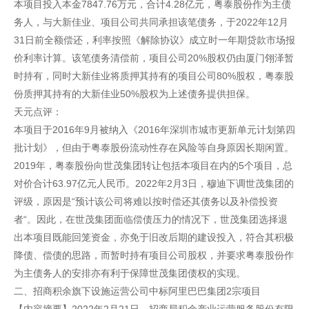
本项目投入本金7847.76万元，合计4.28亿元，粤泰股份作为主债
务人，与大新佳业、项目公司共同承担该笔债务，于2022年12月
31日前全额偿还，利率按照《解除协议》成立时一年期贷款市场报
价利率计算。该笔债务清偿前，项目公司20%股权仍由厦门翎泽暂
时持有，同时大新佳业将质押其持有的项目公司80%股权，粤泰股
份质押其持有的大新佳业50%股权为上述债务提供担保。
天元点评：
本项目于2016年9月被纳入《2016年深圳市城市更新单元计划第四
批计划》，但由于粤泰股份流动性存在风险等自身原因长期闲置。
2019年，粤泰股份向世茂集团转让包括本项目在内的5个项目，总
对价合计63.97亿元人民币。2022年2月3日，穆迪下调世茂集团的
评级，原因是“预计该公司将难以按时偿还其债务以及补偿投资
者“。因此，在世茂集团面临偿债压力的情况下，世茂集团选择退
出本项目既能回笼资金，亦免于旧改后期的建设投入，符合其积极
降债、偿债的思路，而暂时持有项目公司股权，并要求粤泰股份作
为主债务人的安排亦有利于保障世茂集团债权的实现。
二、招商积余旗下设施运营公司中标阿里巴巴集团2宗项目