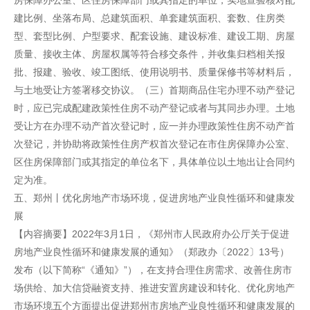
房保障办公室、区住房保障部门或其指定的单位，实地查验核对配
建比例、坐落布局、总建筑面积、单套建筑面积、套数、住房类
型、套型比例、户型要求、配套设施、建设标准、建设工期、房屋
质量、接收主体、房屋权属等符合移交条件，并收集归档相关报
批、报建、验收、竣工图纸、使用说明书、质量保修书等材料后，
与土地受让方签署移交协议。（三）首期商品住宅办理不动产登记
时，应已完成配建政策性住房不动产登记或者与其同步办理。土地
受让方在办理不动产首次登记时，应一并办理政策性住房不动产首
次登记，并协助将政策性住房产权首次登记在市住房保障办公室、
区住房保障部门或其指定的单位名下，具体单位以土地出让合同约
定为准。
五、郑州丨优化房地产市场环境，促进房地产业良性循环和健康发
展
【内容摘要】2022年3月1日，《郑州市人民政府办公厅关于促进
房地产业良性循环和健康发展的通知》（郑政办〔2022〕13号）
发布（以下简称“《通知》”），在支持合理住房需求、改善住房市
场供给、加大信贷融资支持、推进安置房建设和转化、优化房地产
市场环境五个方面提出促进郑州市房地产业良性循环和健康发展的