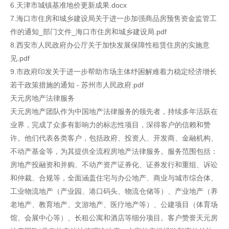
6.天津市城镇基准地价更新成果.docx
7.海口市住房和城乡建设局关于进一步加强商品房预售资金监管工
作的通知_部门文件_海口市住房和城乡建设局.pdf
8.西安市人民政府办公厅关于加快发展保障性租赁住房的实施意
见.pdf
9.市政府印发关于进一步帮助市场主体纾困解难着力稳定经济增长
若干政策措施的通知 - 苏州市人民政府.pdf
天元房地产法律服务
天元房地产团队作为中国地产法律服务的领先者，持续多年活跃在
业界，完成了众多有影响力的标志性项目，深得客户的信赖和赞
许。他们代表各类客户，包括政府、投资人、开发商、金融机构、
不动产基金等，为其提供全流程房地产法律服务。服务范围包括：
房地产投融资和并购、不动产资产证券化、证券发行和重组、诉讼
和仲裁、合规等，全面涵盖住宅与办公地产、商业与城市综合体、
工业物流地产（产业园、港口码头、物流仓储等）、产业地产（养
老地产、教育地产、文游地产、医疗地产等）、公建项目（体育场
馆、会展中心等）、长租公寓和酒店等细分项目。客户赞誉天元房