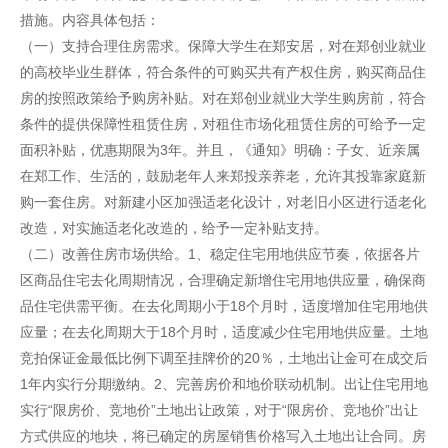
措施。内容具体包括：
（一）支持合理住房需求。保障大学生在郑安居，对在郑创业就业
的高校毕业生群体，符合条件的可购买共有产权住房，购买商品住
房的按照政策给予购房补贴。对在郑创业就业大学生购房前，符合
条件的提供保障性租赁住房，对租住市场化租赁住房的可给予一定
面积补贴，优惠期限为3年。并且，《通知》明确：子女、近亲属
在郑工作、生活的，鼓励老年人来郑投亲养老，允许其投靠家庭新
购一套住房。对新建小区加强适老化设计，对老旧小区进行适老化
改造，对实施适老化改造的，给予一定补贴支持。
（二）改善住房市场供给。1、稳定住宅用地供应节奏，依据各片
区商品住宅去化周期情况，合理确定新增住宅用地供应量，确保商
品住宅供需平衡。在去化周期小于18个月时，适度增加住宅用地供
应量；在去化周期大于18个月时，适度减少住宅用地供应量。土地
竞拍保证金最低比例下调至挂牌价的20％，土地出让金可在成交后
1年内实行分期缴纳。2、完善房价和地价联动机制。出让住宅用地
实行“限房价、竞地价”土地出让政策，对于“限房价、竞地价”出让
方式供应的地块，将已确定的房屋销售价格写入土地出让合同。房