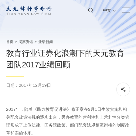
中文
首页
>
洞察资讯
>
业绩新闻
教育行业证券化浪潮下的天元教育
团队2017业绩回顾
日期：2017年12月19日
2017年，随着《民办教育促进法》修正案在9月1日生效实施和相
关配套政策法规的逐步出台，民办教育的营利性和非营利性分类管
理形成了上位法律、国务院政策、部门配套法规相互衔接的制度改
革和实施体系。