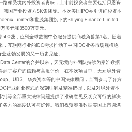
一路颇受境内外投资者青睐，上市前投资者主要包括贝恩资
、韩国产业投资方SK集团等。本次美国IPO亦引进红杉资本
enix Limited和世茂集团旗下的Shiying Finance Limited
0万美元和3500万美元。
角兽500强，位列全球数据中心服务提供商独角兽第1名。随着
以来，互联网行业的IDC需求推动了中国IDC业务市场规模绝
行业蓬勃发展的又一历史见证。
 Data Center的合并以来，天元境内外团队持续为秦淮数据
得到了客户的信赖与高度评价。在本次项目中，天元境外资
itigroup、UBS、华兴资本等的中国法律顾问，全面参与了各方
IDC行业商业模式的深刻理解及精准把握，以及对境外资本
审批等全部重大法律问题提供了准确意见及切实可行的解决
了各方的高度认可与好评。我们祝贺秦淮数据美国上市圆满