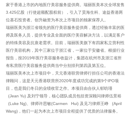
家于香港上市的内地医疗美容服务提供商。瑞丽医美本次全球发售
3.425亿股（行使超额配股权前），引入了昊海生科、途益香港两
位基石投资者。创升融资为本次上市项目的独家保荐人。
瑞丽医美为浙江省领先的医疗美容服务提供商，透过经验丰富的医
师及医务人员，提供专业及全面的医疗美容解决方法，以满足客户
的特殊美容及抗衰老需求。目前，瑞丽医美旗下有四家私立营利性
医疗美容机构，其中三家位于浙江省，一家位于安徽省。根据行业
报告，按2019年医疗美容服务收益计，集团在杭州市及浙江省所
有私营医疗美容服务提供商当中分别排列第四及第五位。
瑞丽医美本次上市项目中，天元香港联营律师行担任公司的香港法
律顾问，这是天元香港联营所2020年度成功完成的第9个IPO项
目，也是我们冬日的业绩收官之作。本项目由合伙人郁昉瑾
(Jean Yu) 及刘宁领导，核心团队成员包括资深顾问律师伍景裕
(Luke Ng)、律师许思敏(Carmen Hui) 及见习律师王峥 (April
Wang)，他们一起为本次上市项目全程提供了优质的法律服务。