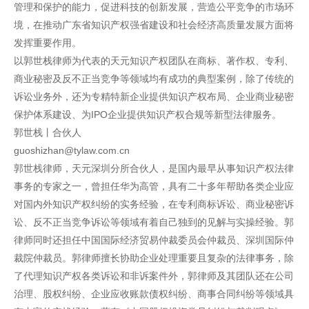
管理和保护的能力，促进科技的创新发展，营造公平竞争的市场环
境，在推动广东省知识产权强省建设和社会经济高质量发展方面将
发挥重要作用。
以郭世栈律师为代表的天元知识产权团队在商标、著作权、专利、
商业秘密及反不正当竞争等领域均有成功的典型案例，除了传统的
诉讼业务外，还为专精特新企业提供知识产权布局、企业商业秘密
保护体系建设、为IPO企业提供知识产权合规等新型法律服务。
郭世栈丨合伙人
guoshizhan@tylaw.com.cn
郭世栈律师，天元深圳分所合伙人，是国内最早从事知识产权法律
事务的专家之一，曾担任华为高管，具有二十多年帮助各类企业应
对国内外知识产权纠纷的实务经验，在专利商标诉讼、商业秘密诉
讼、反不正当竞争诉讼等领域有着自己独到的见解与实操经验。郭
律师同时还担任中国国际经济贸易仲裁委员会仲裁员、深圳国际仲
裁院仲裁员。郭律师擅长协助企业处理重要且复杂的法律事务，除
了代理知识产权各类诉讼和非诉案件外，郭律师及其团队还在公司
治理、股权纠纷、企业应收账款债权纠纷、商事合同纠纷等领域具