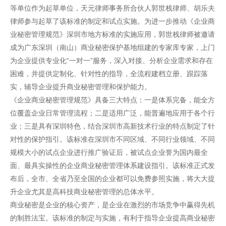
等单位作为起草单位，天元律师事务所合伙人郭世栈律师、胡乐夫
律师参与起草了该标准的制定和试点实施。为进一步推动《企业商
业秘密管理规范》深圳市地方标准的实施应用，郭世栈律师被邀请
成为广东深圳（南山）商业秘密保护基地组建的专家库专家，上门
为企业提供专业化“一对一”服务，深入对接、分析企业需求和存在
困难，并提供定制化、针对性的指导，全流程建档立册、跟踪落
实，辅导企业提升商业秘密管理和保护能力。
《企业商业秘密管理规范》具备三大特点：一是体系完备，能全方
位覆盖企业日常管理流程；二是适用广泛，能普遍地应用于各个行
业；三是具有深圳特色，结合深圳市高新技术行业的特点制定了针
对性的保护指引。该标准在深圳市不同区域、不同行业领域、不同
规模大小的试点企业进行推广验证后，被试点企业誉为国内最全
面、最具实操性的企业商业秘密管理体系建设指引。该标准正式发
布后，全市、全省乃至全国的企业都可以免费参照实施，将大大提
升企业尤其是高科技商业秘密管理的总体水平。
商业秘密是企业的核心资产，是企业在激烈的市场竞争中赢得先机
的制胜法宝。该标准的制定与实施，有利于指导企业提高商业秘密