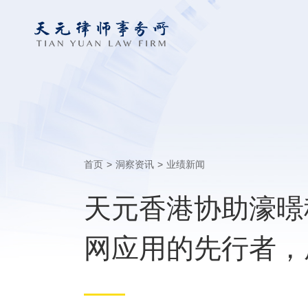
首页
>
洞察资讯
>
业绩新闻
天元香港协助濠暻
网应用的先行者，