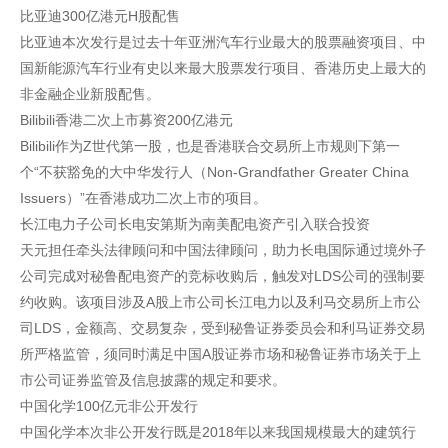
比亚迪300亿港元H股配售
比亚迪本次发行是过去十年亚洲汽车行业最大的股票融资项目、中
国新能源汽车行业有史以来最大股票发行项目、香港历史上最大的
非金融企业新股配售。
Bilibili香港二次上市募资200亿港元
Bilibili作为Z世代第一股，也是香港联合交易所上市规则下第一
个“不获豁免的大中华发行人（Non-Grandfather Greater China
Issuers）”在香港成功二次上市的项目。
长江电力子公司长电安第斯为南美配电资产引入联合投资
天元担任牵头法律顾问和中国法律顾问，助力长电国际通过境外子
公司完成对秘鲁配电资产的竞标收购后，触发对LDS公司的强制要
约收购。该项目涉及A股上市公司长江电力以及利马交易所上市公
司LDS，金额高、交易复杂，受到秘鲁证券委员会和利马证券交易
所严格监管，须同时满足中国A股证券市场和秘鲁证券市场关于上
市公司证券监管及信息披露的规定和要求。
中国化学100亿元非公开发行
中国化学本次非公开发行既是2018年以来我国规模最大的建筑行