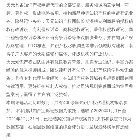
天元具备知识产权申请代理的全部资格，服务领域涵盖专利、商
标、著作权、集成电路布图、植物新品种等知识产权的申请登记业
务。除登记业务外，天元知识产权团队长期深耕专利商标的授权确
权行政诉讼、专利侵权诉讼、商标侵权诉讼、著作权侵权诉讼、商
业秘密侵权诉讼和不正当竞争诉讼等争议解决业务，并在知识产权
战略管理、FTO核查、知识产权尽职调查等非诉领域颇有建树，获
得了广大客户的长期信赖和媒体、评级机构的广泛认可。
天元知识产权团队由具有优良教育背景、扎实专业知识、丰富办案
经验的优秀律师组成，团队律师具有法学、知识产权跨学科知识储
备，具有专利代理从业经验，在知识产权各领域有多起案例因创新
法律适用、更好维护权利人权益、推动司法规则完善而成为业界典
型案例，赢得了客户的广泛赞誉。
本届评选活动历时数月，共有400余家知识产权代理机构报名参
加。评审团以知产宝诉讼数据为依托，选取了2020年1月1日至
2021年12月31日，已经结案的知识产权案件判决书和裁定书作为
数据基础，在层层数据维度的综合评分后，呈现最终榜单评选结
果。