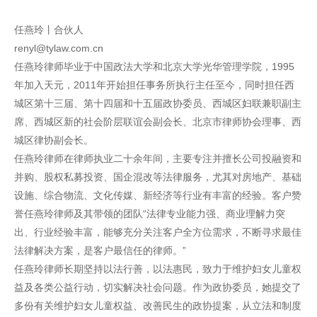
任燕玲丨合伙人
renyl@tylaw.com.cn
任燕玲律师毕业于中国政法大学和北京大学光华管理学院，1995
年加入天元，2011年开始担任事务所执行主任至今，同时担任西
城区第十三届、第十四届和十五届政协委员、西城区妇联兼职副主
席、西城区新的社会阶层联谊会副会长、北京市律师协会理事、西
城区律协副会长。
任燕玲律师在律师执业二十余年间，主要专注并擅长公司投融资和
并购、股权私募投资、国企混改等法律服务，尤其对房地产、基础
设施、综合物流、文化传媒、新经济等行业有丰富的经验。客户赞
誉任燕玲律师及其带领的团队“法律专业能力强、商业理解力突
出、行业经验丰富，能够充分关注客户全方位需求，不断寻求最佳
法律解决方案，是客户最信任的律师。”
任燕玲律师长期坚持以法行善，以法惠民，致力于维护妇女儿童权
益及各类公益行动，切实解决社会问题。作为政协委员，她提交了
多份有关维护妇女儿童权益、改善民生的政协提案，从立法和制度