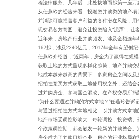
程法律服务。几年后，此处拔地而起第一座
从任燕玲的经验来看，投融资并购类的地产项
并消除可能损害客户利益的各种潜在风险，用
现交易各方意图，避免让投资陷入“泥潭”，
近年来，房地产行业并购频发、涉及金额连年攀
162起，涉及2240亿元，2017年全年有望创
任燕玲介绍道，“近两年，房企为了赢得在规
获取土地的方式呈现多样化趋势，地产并购交
地成本越来越高的背景下，多家房企之间以及
招拍挂竞买方式获取土地使用权之外，还结合
过并购房企、参与国企混改、在产权交易所摘
“为什么要通过并购的方式拿地？”任燕玲告诉
与通过招拍挂方式拿地相比，以并购方式拿地
地产市场受调控影响大，每轮调控，投资端、
个政策调控期，都会触发一轮新的并购整合。
房企成为了并购目标企业，房企的行业格局在