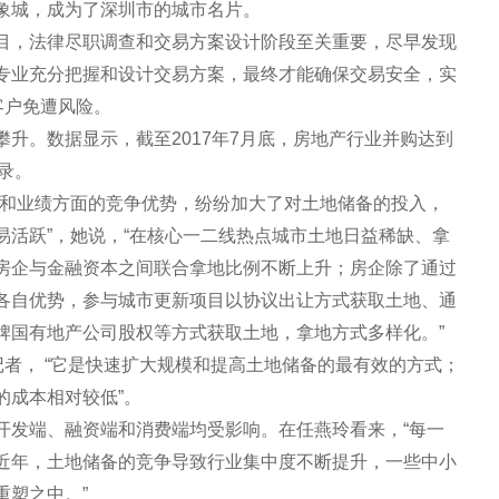
万象城，成为了深圳市的城市名片。
目，法律尽职调查和交易方案设计阶段至关重要，尽早发现
专业充分把握和设计交易方案，最终才能确保交易安全，实
让客户免遭风险。
升。数据显示，截至2017年7月底，房地产行业并购达到
纪录。
模和业绩方面的竞争优势，纷纷加大了对土地储备的投入，
易活跃”，她说，“在核心一二线热点城市土地日益稀缺、拿
房企与金融资本之间联合拿地比例不断上升；房企除了通过
各自优势，参与城市更新项目以协议出让方式获取土地、通
牌国有地产公司股权等方式获取土地，拿地方式多样化。”
记者， “它是快速扩大规模和提高土地储备的最有效的方式；
的成本相对较低”。
开发端、融资端和消费端均受影响。在任燕玲看来，“每一
近年，土地储备的竞争导致行业集中度不断提升，一些中小
重塑之中。”