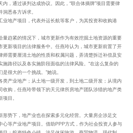
天内，通过谈判达成协议。因此，“联合体摘牌”项目需要律
并洞悉各方诉求。
工业地产项目，代表外运长航等客户，为其投资和收购港
给量趋紧的情况下，城市更新作为有效挖掘土地资源的重要
市更新项目的法律服务中。任燕玲认为，城市更新前置了开
律师需要厘清土地的性质和权属问题，弄清楚拆迁补偿及安
实施路径以及各实施阶段面临的法律风险。“在这么复杂的
们是很大的一个挑战。”她说。
各类产业地产；从土地一级开发，到土地二级开发；从境内
司收购，任燕玲带领下的天元律所房地产团队涉猎的地产类
创新项目。
新形势下，地产业也在探索多元化经营。大量房企涉足文
中心等产业地产项目。借助PPP方式，作为社会投资人参与
项目；投资特色小镇，涉足休闲旅游、商贸物流、现代制