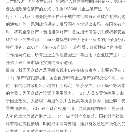
上世纪90年代至本世纪初，针对陷入经营困境的国有企业，我国主
要适用政策性破产的方式，依据1986年《企业破产法（试
行）》，以及《国务院关于在若干城市试行国有企业破产有关问题
的通知》等一系列政策规定，引导国有企业退出市场。在国企破产
时，将其全部财产（包括担保财产）首先用于清偿职工债权和安置
破产企业的失业职工，而不是优先用来偿还企业所欠的担保债务和
银行债务。2007年《企业破产法》）施行后，政策性破产的审批
工作走向终止，所有企业主体包括国企平等适用《企业破产法》，
开始了破产法市场化实施的法治进程。
目前，我国国企破产及重组实践中仍存在痛点难点，主要表现在：
（1）破产程序启动难。国企自身申请企业破产的积极性不高，同
时，有的地方政府出于地方社会稳定、经济发展、职工民生等因素
的考量，为国企破产设置了重重阻力。（2）人员安置负担重，由
于国企改制、大龄职工与退休职工占比高等历史原因，国企职工安
置费用较高。（3）破产财产权属不清。尤其体现在国企厂房及其
占有的土地等破产财产上。（4）破产财产变价难。国有财产处置
环节存在流程繁琐、时间成本高等弊端，难以有效通过市场化的变
价方式，实现破产财产价值的最大化。