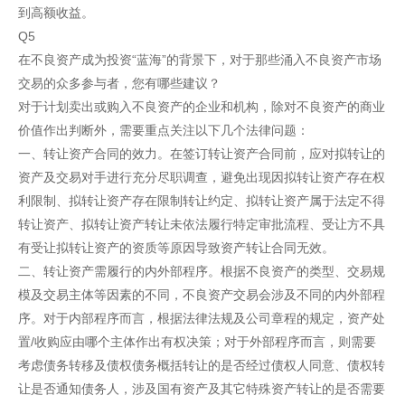
到高额收益。
Q5
在不良资产成为投资“蓝海”的背景下，对于那些涌入不良资产市场
交易的众多参与者，您有哪些建议？
对于计划卖出或购入不良资产的企业和机构，除对不良资产的商业
价值作出判断外，需要重点关注以下几个法律问题：
一、转让资产合同的效力。在签订转让资产合同前，应对拟转让的
资产及交易对手进行充分尽职调查，避免出现因拟转让资产存在权
利限制、拟转让资产存在限制转让约定、拟转让资产属于法定不得
转让资产、拟转让资产转让未依法履行特定审批流程、受让方不具
有受让拟转让资产的资质等原因导致资产转让合同无效。
二、转让资产需履行的内外部程序。根据不良资产的类型、交易规
模及交易主体等因素的不同，不良资产交易会涉及不同的内外部程
序。对于内部程序而言，根据法律法规及公司章程的规定，资产处
置/收购应由哪个主体作出有权决策；对于外部程序而言，则需要
考虑债务转移及债权债务概括转让的是否经过债权人同意、债权转
让是否通知债务人，涉及国有资产及其它特殊资产转让的是否需要