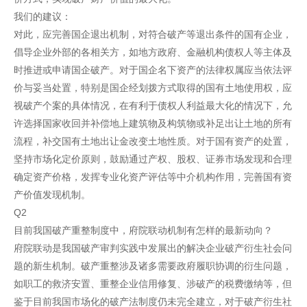
我们的建议：
对此，应完善国企退出机制，对符合破产等退出条件的国有企业，
倡导企业外部的各相关方，如地方政府、金融机构债权人等主体及
时推进或申请国企破产。对于国企名下资产的法律权属应当依法评
价与妥当处置，特别是国企经划拨方式取得的国有土地使用权，应
视破产个案的具体情况，在有利于债权人利益最大化的情况下，允
许选择国家收回并补偿地上建筑物及构筑物或补足出让土地的所有
流程，补交国有土地出让金改变土地性质。对于国有资产的处置，
坚持市场化定价原则，鼓励通过产权、股权、证券市场发现和合理
确定资产价格，发挥专业化资产评估等中介机构作用，完善国有资
产价值发现机制。
Q2
目前我国破产重整制度中，府院联动机制有怎样的最新动向？
府院联动是我国破产审判实践中发展出的解决企业破产衍生社会问
题的新生机制。破产重整涉及诸多需要政府履职协调的衍生问题，
如职工的救济安置、重整企业信用修复、涉破产的税费缴纳等，但
鉴于目前我国市场化的破产法制度仍未完全建立，对于破产衍生社