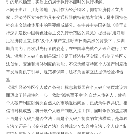
引的形式确定，实质上仍属于执行不能时的执行和解。
不同于浙江、江苏等地，深圳作为经济特区，拥有经济特区立法
权，经济特区立法作为具有变通权限的特别地方立法，是中国特色
社会主义法律体系中的重要组成部分。在中共中央国务院《关于支
持深圳建设中国特色社会主义先行示范区的意见》提出要“用好用
足经济特区立法权”及个人破产立法呼声日渐高涨的背景下，深圳
顺势而为，再次以先行者的姿态，在中国率先就个人破产进行了立
法。深圳个人破产条例是深圳立足于经济特区实际，行使了特区立
法创制、变通和填补制度的功能，不仅为经济特区个人破产制度改
革发展提供了引导、规范和保障，还将为国家立法提供经验和借
鉴。
《深圳经济特区个人破产条例》标志着我国在个人破产制度建设方
面迈出了跨越性的一步，救助“诚实而不幸”的自然人债务人，建构
个人破产制度以解决自然人的市场退出问题，已成为学界共识。相
信待时机成熟，将开展个人破产制度入法工作，届时争议的焦点将
不再是个人破产是否立法，而是个人破产制度的立法模式，是单独
立法？还是与《企业破产法》合并规定？如合并立法，个人破产制