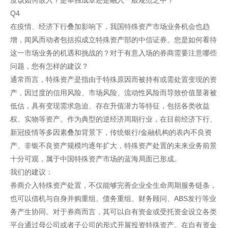
度该如何嵌入？是单独成章还是融入一般规范之中？
Q4
在疫情、经济下行叠加影响下，我国特殊资产市场业务机会也趋
增，闻风而动者包括拟成立特殊资产部的中信证券。您是如何看待
这一市场业务的机遇和挑战的？对于有意入场的券商需要注意哪些
问题，您有怎样的建议？
通常而言，特殊资产是指由于特殊原因而被持有或需处置变现的资
产，因过度的信用风险、市场风险、流动性风险而导致价值显著被
低估，具有变现需求急迫、存在升值潜力等特征，包括各类收益
权、实物等资产。作为典型的逆经济周期行业，在目前经济下行、
新冠疫情等多因素叠加背景下，传统银行/金融机构的表内不良资
产、非银不良资产规模均逐年扩大，特殊资产处置的未来业务前景
十分可观，属于中国特殊资产市场的蓝海局面已形成。
我们的建议：
券商介入特殊资产处置，不仅能够完善企业全生命周期服务链条，
也可以借机与自身并购重组、债务重组、财务顾问、ABS发行等业
务产生协同。对于券商而言，其可以自有资金或受托资金设立各类
平台通过母公司或者子公司的形式开展投资特殊资产。在自有资金