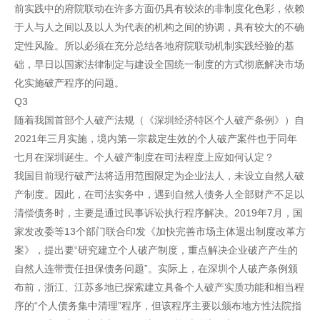
前实践中的府院联动在许多方面仍具有较浓的非制度化色彩，依赖
于人与人之间以及以人为代表的机构之间的协调，具有较大的不确
定性风险。所以必须在充分总结各地府院联动机制实践经验的基
础，早日以国家法律制定与建设全国统一制度的方式彻底解决市场
化实施破产程序的问题。
Q3
随着我国首部个人破产法规（《深圳经济特区个人破产条例》）自
2021年三月实施，境内第一宗裁定生效的个人破产案件也于同年
七月在深圳诞生。个人破产制度在司法程度上应如何认定？
我国目前现行破产法将适用范围限定为企业法人，未设立自然人破
产制度。因此，在司法实务中，遇到自然人债务人全部财产不足以
清偿债务时，主要是通过民事诉讼执行程序解决。2019年7月，国
家发改委等13个部门联合印发《加快完善市场主体退出制度改革方
案》，提出要“研究建立个人破产制度，重点解决企业破产产生的
自然人连带责任担保债务问题”。实际上，在深圳个人破产条例颁
布前，浙江、江苏多地已探索建立具备个人破产实质功能和相当程
序的“个人债务集中清理”程序，但该程序主要以颁布地方性法院指