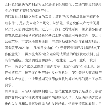
会问题的解决尚未制定相应的法律予以制度化，立法与制度的供给
不足使得“府院联动”机制产生。
府院联动机制建立与实施的宗旨，是要“为实施市场化破产程序创
造条件”，是在完全建立市场化、法治化、常态化的破产衍生问题
解决机制前的过渡措施。近几年，我们欣慰地看到，越来越多的省
市在总结府院联动实施经验的基础上制定成政府有关文件，使之可
以规范地、可复制地普遍适用，府院联动机制的制度化进程加快。
国务院于2021年11月25日发布的《关于开展营商环境创新试点工
作的意见》，再次提出要“建立健全司法重整的府院联动机制，提
高市场重组、出清的质量和效率。”在北京、上海、重庆、杭州、
广州、深圳6个试点城市进行创新改革，就优化破产企业土地、房
产处置程序、破产案件财产解封及处置机制、便利管理人查询破产
企业财产信息、企业重整期间信用修复机制等对各部门提出了改革
要求。
总体而言，府院联动机制制度化、规范化发展取得长足进步，多省
市以政府公文的形式将其由最初的以联席会议、人际协商的方式逐
步向以制度和法律解决问题方向发展转化。但也要清醒地看到，目