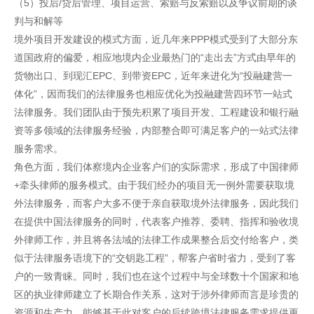
（5）投后/贷后管理、项目运营、索赔与反索赔以及争议前期的谈
判与和解等
境外项目开发建设的模式方面，近几年来PPP模式受到了大部分东
道国政府的偏爱，相应地境内企业最热门的“走出去”方式由早年的
货物出口、到现汇EPC、到带资EPC，近年来进化为“投融建营一
体化”，因而我们的法律服务也相应优化为投融建营四环节一站式
法律服务。我们团队由于预先积累了项目开发、工程建设和银行融
资等多领域的法律服务经验，内部整合即可满足客户的一站式法律
服务需求。
角色方面，我们体察境内企业客户们的实际需求，形成了中国律师
+牵头律师的服务模式。由于我们经办的项目无一例外需要获取境
外法律服务，而客户大多不便于亲自获取境外法律服务，因此我们
在提供中国法律服务的同时，代表客户推荐、委聘、指挥和验收境
外律师工作，并且将各法域的法律工作成果整合后交付给客户，类
似于法律服务语境下的“交钥匙工程”，帮客户省时省力，受到了客
户的一致青睐。同时，我们也在这个过程中与全球数十个国家和地
区的执业律师建立了长期合作关系，这对于涉外律师而言是珍贵的
资源和生产力，能够基于此对客户的后续跨境法律服务需求提供更