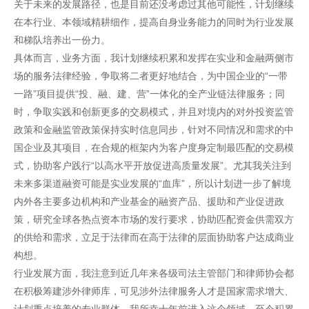
关于未来的发展路径，也是目前还没考虑过其他可能性，计划继续
在本行业、本领域精耕细作，提高自身业务能力的同时为行业发展
和梯队培养出一份力。
具体而言，业务方面，我计划继续积累和发挥在实业和金融两侧市
场的服务法律经验，争取将二者更好地结合，为中国企业的“一带
一路”项目提供“投、融、建、营”一体化的全产业链法律服务；同
时，争取实践和创新更多的交易模式，并且对境内的对外投资监管
政策和金融监管政策保持实时信息同步，针对不同情况和需求的中
国企业及其项目，在合规的框架内为客户度身定制最匹配的交易模
式，协助客户践行“以高水平开放促进高质量发展”。尤其我关注到
未来多渠道融资可能是实业发展的“血库”，所以计划进一步了解境
内外各主要多边机构和产业基金的融资产品、援助和产业促进政
策，研究全球各热点资本市场的发行要求，协助匹配资金供需双方
的供给和需求，立足于法律而在高于法律的层面协助客户达成商业
构想。
行业发展方面，我注意到近几年来各级司法主管部门和律师协会都
在积极筹建涉外律师库，可见涉外法律服务人才是国家需求增大、