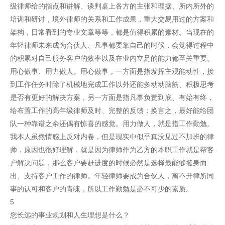
级律师给的指点和讲解、谈判桌上各方的主张和理据、所内所外的
培训和研讨，境外律师的关系和工作成果，重大交易用过的方案和
架构，日常看到的专业文章等等，都是值得积累的素材。当现在的
年轻律师未来成为合伙人、凡事都要靠自己的时候，会觉得过程中
的积累对自己服务客户的效率以及在业内立足的能力都至关重要。
用心做事、用力做人。用心做事，一方面是指发挥主观能动性，接
到工作任务时除了机械地完成工作以外还能多动动脑筋、积极思考
是否有更好的解决方案，另一方面是指凡事负责到底、有始有终，
给布置工作的高年级律师及时、完整的反馈；换言之，最好能给团
队一种靠谱之余还偶有惊喜的感觉。用力做人，就是指工作勤勉。
我本人虽然情感上反对内卷，但是现实中似乎真没见过不加班的律
师，原因也很好理解，就是因为律师作为乙方的本职工作就是帮客
户解决问题，那么客户要赶进度的时候必然是选择最能够挺身而
出、支持客户工作的律师。年轻律师要成为合伙人，离不开律所同
事的认可和客户的青睐，所以工作勤勉是必不可少的素质。
5
您长远的事业规划和人生理想是什么？