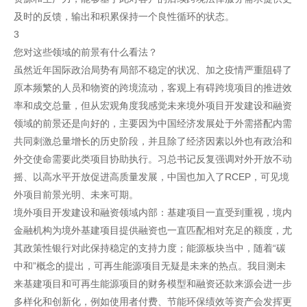
及时的反馈，输出和积累保持一个良性循环的状态。
3
您对这些领域的前景有什么看法？
虽然近年国际政治局势有局部不稳定的状况、加之疫情严重阻碍了
原本频繁的人员和物资的跨境流动，客观上有碍跨境项目的推进效
率和成交总量，但从宏观角度我感觉未来境外项目开发建设和融资
领域的前景还是向好的，主要因为中国经济发展处于外需搭配内需
共同刺激总量增长的历史阶段，并且除了经济因素以外也有政治和
外交使命需要此类项目协助执行。习总书记反复强调对外开放不动
摇、以高水平开放促进高质量发展，中国也加入了RCEP，可见境
外项目前景光明、未来可期。
境外项目开发建设和融资领域内部：基建项目一直受到重视，境内
金融机构为境外基建项目提供融资也一直匹配相对充足的额度，尤
其政策性银行对此保持稳定的支持力度；能源板块当中，随着“碳
中和”概念的提出，可再生能源项目无疑是未来的热点。我目测未
来基建项目和可再生能源项目的财务模型和融资还款来源会进一步
多样化和创新化，例如使用者付费、节能环保绩效等资产会发挥更