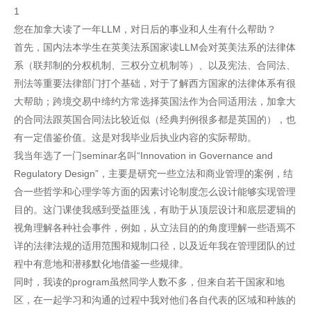
1
您在加拿大读了一年LLM，对日后的事业和人生有什么帮助？
首先，国内法本学生在英美法系国家读LLM会对英美法系的法律体
系（联邦制的分权机制、三权分立机制等）、以及宪法、合同法、
刑法等重要法律部门打个基础，对于了解西方国家的法律体系有很
大帮助；跨境交易中缔约方常选择英国法作为合同适用法，加拿大
的合同法跟英国合同法比较近似（经典判例很多都是英国的），也
有一定借鉴价值。这是对我毕业后执业内容的实际帮助。
我当年选了一门seminar名叫“Innovation in Governance and
Regulatory Design”，主要是研究一些立法和商业管理的案例，结
合一些哲学和心理学等方面的因素讨论制度怎么设计能够实现管理
目的。这门课使我感到受益匪浅，有助于从顶层设计和底层逻辑的
视角理解各种社会事件，例如，从立法目的的角度理解一些语焉不
详的法律法规的适用范围和规制口径，以及近年我在管理团队的过
程中有意地和潜移默化地借鉴一些规律。
同时，我读的program虽然同学人数不多，但来自若干国家和地
区，在一起学习和沟通的过程中我对他们各自代表的区域和种族的