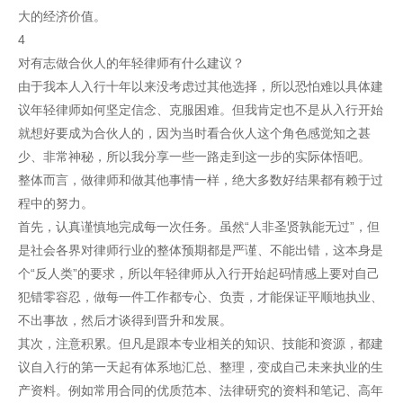
大的经济价值。
4
对有志做合伙人的年轻律师有什么建议？
由于我本人入行十年以来没考虑过其他选择，所以恐怕难以具体建
议年轻律师如何坚定信念、克服困难。但我肯定也不是从入行开始
就想好要成为合伙人的，因为当时看合伙人这个角色感觉知之甚
少、非常神秘，所以我分享一些一路走到这一步的实际体悟吧。
整体而言，做律师和做其他事情一样，绝大多数好结果都有赖于过
程中的努力。
首先，认真谨慎地完成每一次任务。虽然“人非圣贤孰能无过”，但
是社会各界对律师行业的整体预期都是严谨、不能出错，这本身是
个“反人类”的要求，所以年轻律师从入行开始起码情感上要对自己
犯错零容忍，做每一件工作都专心、负责，才能保证平顺地执业、
不出事故，然后才谈得到晋升和发展。
其次，注意积累。但凡是跟本专业相关的知识、技能和资源，都建
议自入行的第一天起有体系地汇总、整理，变成自己未来执业的生
产资料。例如常用合同的优质范本、法律研究的资料和笔记、高年