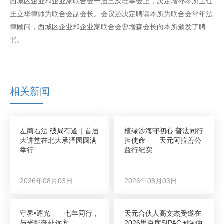
西城区企业和企业家联合会一届三次理事会上，决定增补本所主任
王立华律师为联合会副会长。会议还决定聘请本所为联合会常年法
律顾问，西城区企业和企业家联合会曹增森会长向本所颁发了聘
书。
相关新闻
左商右法 破局有道｜首届
植绿沙海守初心 普法同行
大讲堂在北大承泽园圆满
担使命——天元阿拉善公
举行
益行纪实
2026年08月03日
2026年08月03日
守界•逐光——七年同行，
天元合伙人高文杰受邀在
与光影奔赴远方
2026思百库SIPAC国际仲