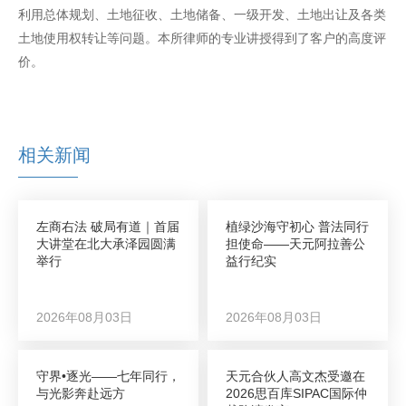
利用总体规划、土地征收、土地储备、一级开发、土地出让及各类
土地使用权转让等问题。本所律师的专业讲授得到了客户的高度评
价。
相关新闻
左商右法 破局有道｜首届
植绿沙海守初心 普法同行
大讲堂在北大承泽园圆满
担使命——天元阿拉善公
举行
益行纪实
2026年08月03日
2026年08月03日
守界•逐光——七年同行，
天元合伙人高文杰受邀在
与光影奔赴远方
2026思百库SIPAC国际仲