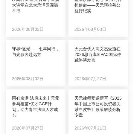
大讲堂在北大承泽园圆满
担使命——天元阿拉善公
举行
益行纪实
2026年08月03日
2026年08月03日
守界•逐光——七年同行，
天元合伙人高文杰受邀在
与光影奔赴远方
2026思百库SIPAC国际仲
裁路演发言
2026年08月02日
2026年07月27日
同心京港 法启未来丨天元
天元律师受邀撰写《2025
参与祖苗•优才GCE计
年中国上市公司投资者关
划，助力青年法律人才成
系白皮书》政策解读分析
长
专章
2026年07月27日
2026年07月21日