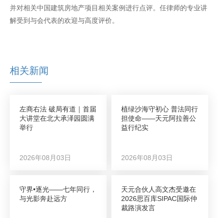
并对相关中国建筑房地产项目相关案例进行点评。任律师的专业讲
解受到与会代表的欢迎与高度评价。
相关新闻
左商右法 破局有道｜首届
植绿沙海守初心 普法同行
大讲堂在北大承泽园圆满
担使命——天元阿拉善公
举行
益行纪实
2026年08月03日
2026年08月03日
守界•逐光——七年同行，
天元合伙人高文杰受邀在
与光影奔赴远方
2026思百库SIPAC国际仲
裁路演发言